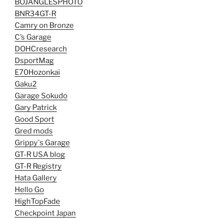
BOJANGLESPHOTO
BNR34GT-R
Camry on Bronze
C’s Garage
DOHCresearch
DsportMag
E70Hozonkai
Gaku2
Garage Sokudo
Gary Patrick
Good Sport
Gred mods
Grippy`s Garage
GT-R USA blog
GT-R Registry
Hata Gallery
Hello Go
HighTopFade
Checkpoint Japan