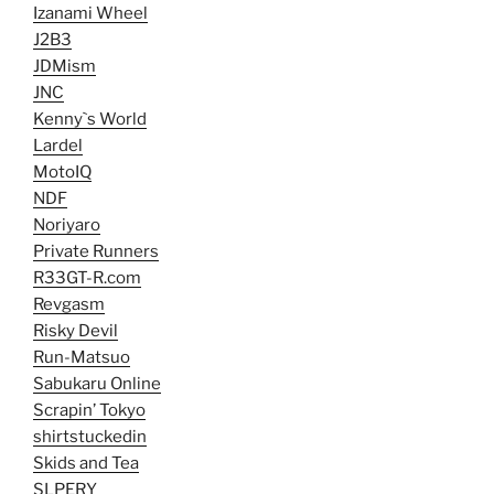
Izanami Wheel
J2B3
JDMism
JNC
Kenny`s World
Lardel
MotoIQ
NDF
Noriyaro
Private Runners
R33GT-R.com
Revgasm
Risky Devil
Run-Matsuo
Sabukaru Online
Scrapin’ Tokyo
shirtstuckedin
Skids and Tea
SLPERY