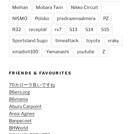
Meihan
Mobara Twin
Nikko Circuit
NISMO
Polsko
predrazenaalmera
PZ
R32
receptář
rx7
S13
S14
S15
Sportsland Sugo
timeattack
toyota
vraky
xmadish100
Yamanashi
youtube
Z
FRIENDS & FAVOURITES
70カローラ良いですね
86ers.org
86mania
Aburu Carpoint
Area-Agnes
Banpei.net
BHWorld