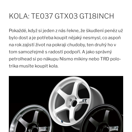
Skip
to
KOLA: TE037 GTX03 GT18INCH
content
Pokaždé, když si jeden z nás řekne, že škudlení peněz už
bylo dost a je potřeba koupit nějaký nesmysl, co aspoň
na rok zajistí život na pokraji chudoby, ten druhý ho v
tom samozřejmě s radostí podpoří. A jako správný
petrolhead si po nákupu Nismo mikiny nebo TRD polo-
trika musíte koupit kola.