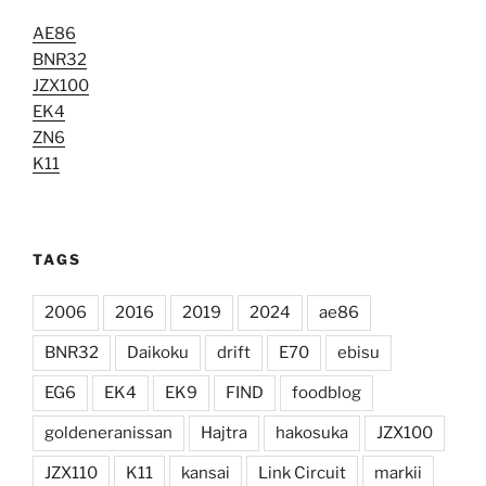
AE86
BNR32
JZX100
EK4
ZN6
K11
TAGS
2006
2016
2019
2024
ae86
BNR32
Daikoku
drift
E70
ebisu
EG6
EK4
EK9
FIND
foodblog
goldeneranissan
Hajtra
hakosuka
JZX100
JZX110
K11
kansai
Link Circuit
markii