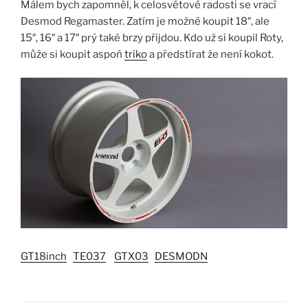
Málem bych zapomněl, k celosvětové radosti se vrací
Desmod Regamaster. Zatím je možné koupit 18″, ale
15″, 16″ a 17″ prý také brzy přijdou. Kdo už si koupil Roty,
může si koupit aspoň
triko
a předstírat že není kokot.
GT18inch
TE037
GTX03
DESMODN