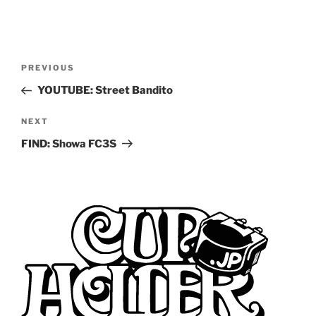
Post
Previous
PREVIOUS
navigation
Post
YOUTUBE: Street Bandito
Next
NEXT
Post
FIND: Showa FC3S