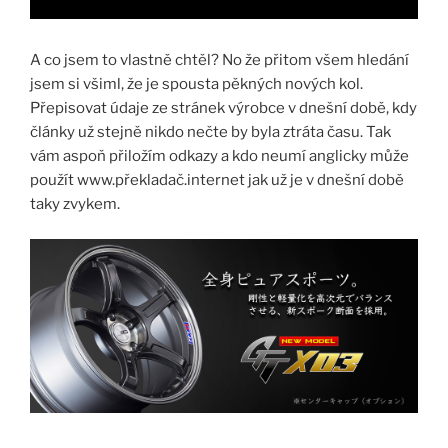
A co jsem to vlastně chtěl? No že přitom všem hledání
jsem si všiml, že je spousta pěkných nových kol.
Přepisovat údaje ze stránek výrobce v dnešní době, kdy
články už stejně nikdo nečte by byla ztráta času. Tak
vám aspoň přiložím odkazy a kdo neumí anglicky může
použít www.překladač.internet jak už je v dnešní době
taky zvykem.