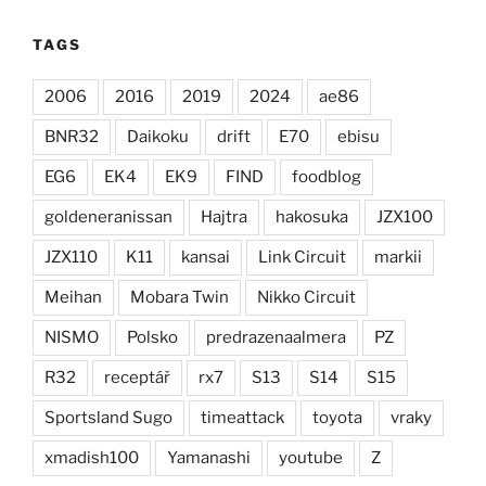
TAGS
2006
2016
2019
2024
ae86
BNR32
Daikoku
drift
E70
ebisu
EG6
EK4
EK9
FIND
foodblog
goldeneranissan
Hajtra
hakosuka
JZX100
JZX110
K11
kansai
Link Circuit
markii
Meihan
Mobara Twin
Nikko Circuit
NISMO
Polsko
predrazenaalmera
PZ
R32
receptář
rx7
S13
S14
S15
Sportsland Sugo
timeattack
toyota
vraky
xmadish100
Yamanashi
youtube
Z