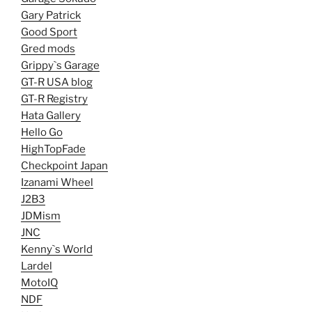
Gary Patrick
Good Sport
Gred mods
Grippy`s Garage
GT-R USA blog
GT-R Registry
Hata Gallery
Hello Go
HighTopFade
Checkpoint Japan
Izanami Wheel
J2B3
JDMism
JNC
Kenny`s World
Lardel
MotoIQ
NDF