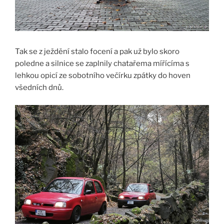
Tak se z ježdění stalo focení a pak už bylo skoro
poledne a silnice se zaplnily chatařema mířícíma s
lehkou opicí ze sobotního večírku zpátky do hoven
všedních dnů.