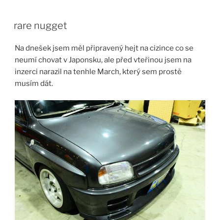
Skip
to
rare nugget
content
Na dnešek jsem měl připravený hejt na cizince co se
neumí chovat v Japonsku, ale před vteřinou jsem na
inzerci narazil na tenhle March, který sem prostě
musím dát.