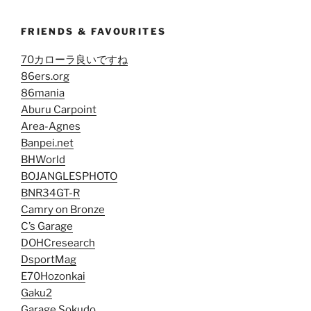
FRIENDS & FAVOURITES
70カローラ良いですね
86ers.org
86mania
Aburu Carpoint
Area-Agnes
Banpei.net
BHWorld
BOJANGLESPHOTO
BNR34GT-R
Camry on Bronze
C’s Garage
DOHCresearch
DsportMag
E70Hozonkai
Gaku2
Garage Sokudo