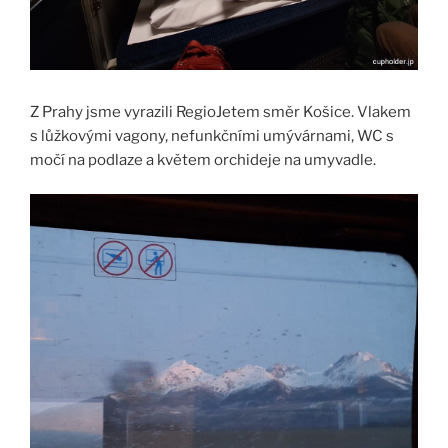
Z Prahy jsme vyrazili RegioJetem směr Košice. Vlakem
s lůžkovými vagony, nefunkčními umývárnami, WC s
močí na podlaze a květem orchideje na umyvadle.