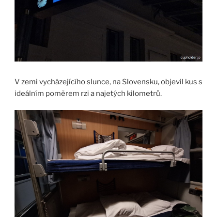
V zemi vycházejícího slunce, na Slovensku, objevil kus s
ideálním poměrem rzi a najetých kilometrů.