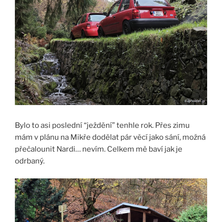
Bylo to asi poslední “ježdění” tenhle rok. Přes zimu
mám v plánu na Mikře dodělat pár věcí jako sání, možná
přečalounit Nardi… nevím. Celkem mě baví jak je
odrbaný.