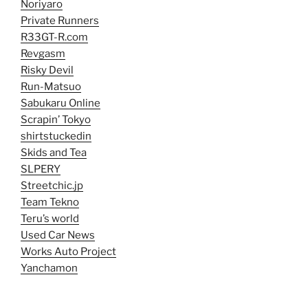
Noriyaro
Private Runners
R33GT-R.com
Revgasm
Risky Devil
Run-Matsuo
Sabukaru Online
Scrapin’ Tokyo
shirtstuckedin
Skids and Tea
SLPERY
Streetchic.jp
Team Tekno
Teru’s world
Used Car News
Works Auto Project
Yanchamon