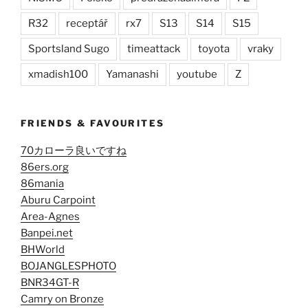
R32
receptář
rx7
S13
S14
S15
Sportsland Sugo
timeattack
toyota
vraky
xmadish100
Yamanashi
youtube
Z
FRIENDS & FAVOURITES
70カローラ良いですね
86ers.org
86mania
Aburu Carpoint
Area-Agnes
Banpei.net
BHWorld
BOJANGLESPHOTO
BNR34GT-R
Camry on Bronze