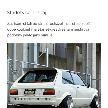
Skip
to
Starlety se nezdaj
content
Zas jsem si tak po ránu procházel inzerci a po delší
době kouknul i na Starlety, jestli se tam neskrývá
podobný peklo jako
minule
.