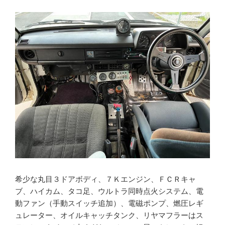
希少な丸目３ドアボディ、７Ｋエンジン、ＦＣＲキャ
ブ、ハイカム、タコ足、ウルトラ同時点火システム、電
動ファン（手動スイッチ追加）、電磁ポンプ、燃圧レギ
ュレーター、オイルキャッチタンク、リヤマフラーはス