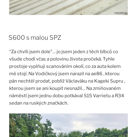
S600 s malou SPZ
“Za chvíli jsem dole”… jo jsem jeden z těch blbců co
všude chodí včas a polovinu života pročeká. Tyhle
prostoje vyplňuji scanováním okolí, co za auta kolem
mě stojí. Na Vodičkový jsem narazil na ae86 , kterou
pán nechtěl prodat, poblíž Václaváku na Kageki Supru ,
kterou jsem se ani koupit nesnažil… Na zmiňovaném
náměstí jsem jednu dobu potkával S15 Varrietu a R34
sedan na ruských značkách.