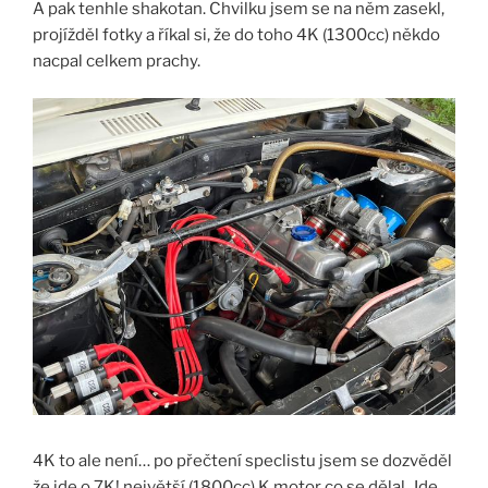
A pak tenhle shakotan. Chvilku jsem se na něm zasekl,
projížděl fotky a říkal si, že do toho 4K (1300cc) někdo
nacpal celkem prachy.
4K to ale není… po přečtení speclistu jsem se dozvěděl
že jde o 7K! největší (1800cc) K motor co se dělal. Jde