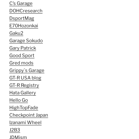
C’s Garage
DOHCresearch
DsportMag
E70Hozonkai
Gaku2
Garage Sokudo
Gary Patrick
Good Sport
Gred mods
Grippy`s Garage
GT-R USA blog
GT-R Registry
Hata Gallery
Hello Go
HighTopFade
Checkpoint Japan
Izanami Wheel
J2B3
JDMism