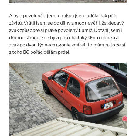
A byla povolená… jenom rukou jsem udělal tak pět
závitů. Vrátil jsem se do dílny a moc nevěřil, že klepavý
zvuk způsoboval právě povolený tlumič. Dotáhl jsem i
druhou stranu, kde byla potřeba taky skoro otáčka a
zvuk po dvou týdnech agonie zmizel. To mám za to že si
z toho BC pořád dělám prdel.