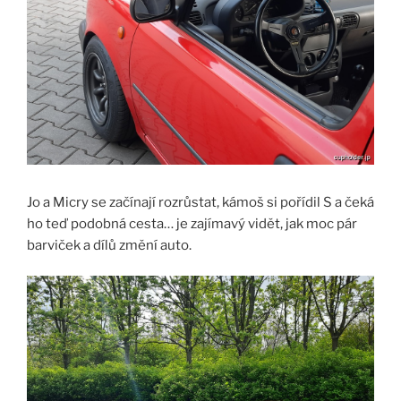
Jo a Micry se začínají rozrůstat, kámoš si pořídil S a čeká
ho teď podobná cesta… je zajímavý vidět, jak moc pár
barviček a dílů změní auto.