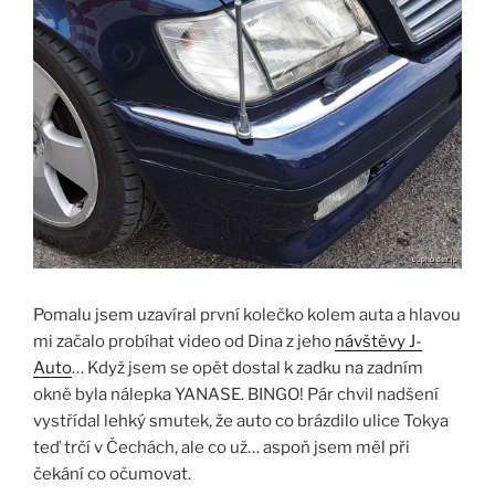
Pomalu jsem uzavíral první kolečko kolem auta a hlavou
mi začalo probíhat video od Dina z jeho
návštěvy J-
Auto
… Když jsem se opět dostal k zadku na zadním
okně byla nálepka YANASE. BINGO! Pár chvil nadšení
vystřídal lehký smutek, že auto co brázdilo ulice Tokya
teď trčí v Čechách, ale co už… aspoň jsem měl při
čekání co očumovat.