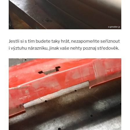
Jestli si s tím budete taky hrát, nezapomeňte seříznout
i výztuhu nárazníku, jinak vaše nehty poznaj středověk.