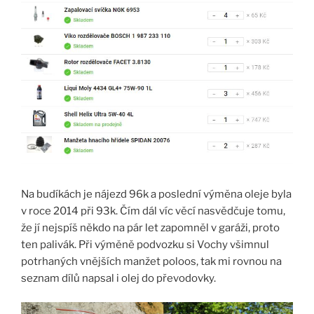
Na budíkách je nájezd 96k a poslední výměna oleje byla
v roce 2014 při 93k. Čím dál víc věcí nasvědčuje tomu,
že jí nejspíš někdo na pár let zapomněl v garáži, proto
ten palivák. Při výměně podvozku si Vochy všimnul
potrhaných vnějších manžet poloos, tak mi rovnou na
seznam dílů napsal i olej do převodovky.