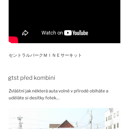
セントラルパークＭＩＮＥサーキット
gtst před kombini
Zvláštní jak některá auta volně v přírodě obíháte a
uděláte si desítky fotek…