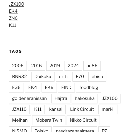
JZX100
EK4
ZN6
K11
TAGS
2006
2016
2019
2024
ae86
BNR32
Daikoku
drift
E70
ebisu
EG6
EK4
EK9
FIND
foodblog
goldeneranissan
Hajtra
hakosuka
JZX100
JZX110
K11
kansai
Link Circuit
markii
Meihan
Mobara Twin
Nikko Circuit
NISMO
Polsko
predrazenaalmera
PZ