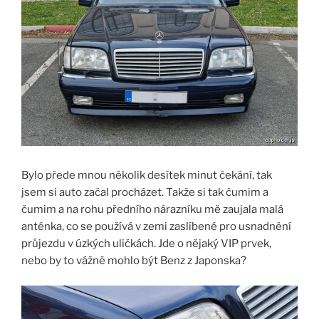
Bylo přede mnou několik desítek minut čekání, tak
jsem si auto začal procházet. Takže si tak čumim a
čumim a na rohu předního nárazníku mě zaujala malá
anténka, co se používá v zemi zaslíbené pro usnadnění
průjezdu v úzkých uličkách. Jde o nějaký VIP prvek,
nebo by to vážně mohlo být Benz z Japonska?