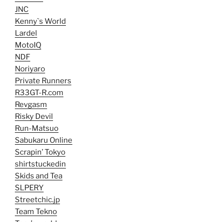
JNC
Kenny`s World
Lardel
MotoIQ
NDF
Noriyaro
Private Runners
R33GT-R.com
Revgasm
Risky Devil
Run-Matsuo
Sabukaru Online
Scrapin’ Tokyo
shirtstuckedin
Skids and Tea
SLPERY
Streetchic.jp
Team Tekno