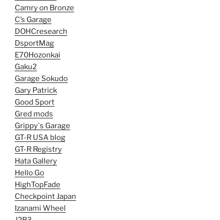
Camry on Bronze
C’s Garage
DOHCresearch
DsportMag
E70Hozonkai
Gaku2
Garage Sokudo
Gary Patrick
Good Sport
Gred mods
Grippy`s Garage
GT-R USA blog
GT-R Registry
Hata Gallery
Hello Go
HighTopFade
Checkpoint Japan
Izanami Wheel
J2B3