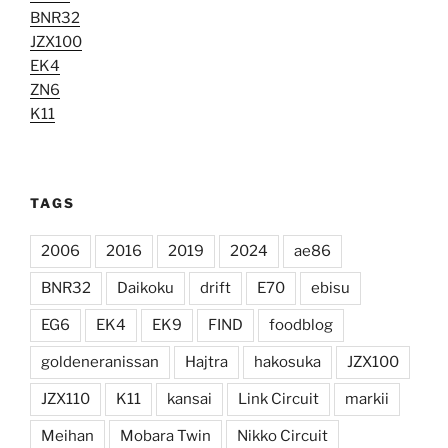
BNR32
JZX100
EK4
ZN6
K11
TAGS
2006
2016
2019
2024
ae86
BNR32
Daikoku
drift
E70
ebisu
EG6
EK4
EK9
FIND
foodblog
goldeneranissan
Hajtra
hakosuka
JZX100
JZX110
K11
kansai
Link Circuit
markii
Meihan
Mobara Twin
Nikko Circuit