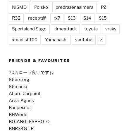
NISMO
Polsko
predrazenaalmera
PZ
R32
receptář
rx7
S13
S14
S15
Sportsland Sugo
timeattack
toyota
vraky
xmadish100
Yamanashi
youtube
Z
FRIENDS & FAVOURITES
70カローラ良いですね
86ers.org
86mania
Aburu Carpoint
Area-Agnes
Banpei.net
BHWorld
BOJANGLESPHOTO
BNR34GT-R