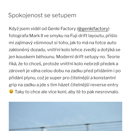
Skip
to
Spokojenost se setupem
content
Když jsem viděl od Genki Factory (
@genkifactory
)
fotografa Mark II ve smyku na Fuji drift layoutu, přišlo
mi zajímavý všimnout si toho, jak to má na fotce auto
zakloněný dozadu, vnitřní kolo lehce zvedlý a dotýká se
jen kouskem běhounu. Moderní drift setupy no. Teorie
říká, že to chceš, protože vnitřní kolo nebrzdí předek a
zároveň je váha celou dobu na zadku před přidáním i po
přidání plynu, což je super pro čitelnější a konstantní
grip na zadku a jde s tim házet čitelnější reverse entry
Taky to chce ale více koní, aby tě to pak nesrovnalo.