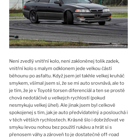
Neni zvedlý vnitřní kolo, neni zakloněnej tolik zadek,
vnitřní kolo s malym odklonem jede velkou částí
běhounu po asfaltu. Když jsem jel takhle velkej kruháč
smykem, všímal jsem si, že se mi auto srovnává, ale to
je tím, že je v Toyotě torsen diferenciál a ten se prostě
chová nedotáčivě u velkejch rychlostí (pokud
nesmykuju velkej úhel). Ale jinak jsem byl celkově
spokojenej s tim, jak je auto předvídatelný a poslouchá i
v těch větších rychlostech. Krásně šlo i dobržďovat ve
smyku levou nohou bez použití rukávu a hrát si s
přenosem váhy a zároveň to je dostatečně off-road