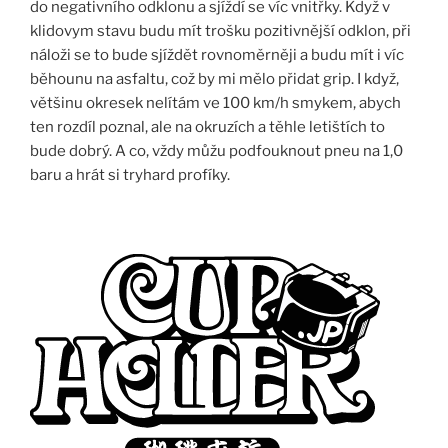
do negativního odklonu a sjíždí se víc vnitřky. Když v
klidovym stavu budu mít trošku pozitivnější odklon, při
náloži se to bude sjíždět rovnoměrněji a budu mít i víc
běhounu na asfaltu, což by mi mělo přidat grip. I když,
většinu okresek nelítám ve 100 km/h smykem, abych
ten rozdíl poznal, ale na okruzích a těhle letištích to
bude dobrý. A co, vždy můžu podfouknout pneu na 1,0
baru a hrát si tryhard profíky.