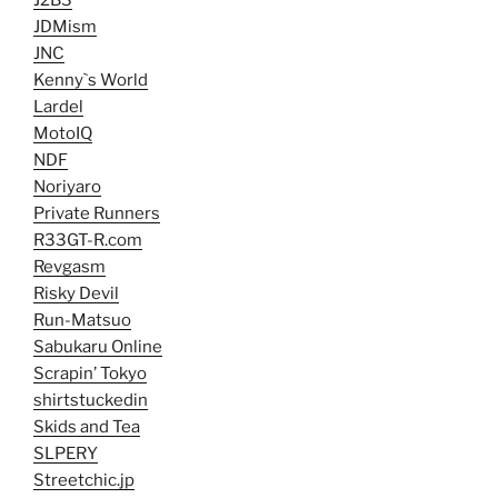
JDMism
JNC
Kenny`s World
Lardel
MotoIQ
NDF
Noriyaro
Private Runners
R33GT-R.com
Revgasm
Risky Devil
Run-Matsuo
Sabukaru Online
Scrapin’ Tokyo
shirtstuckedin
Skids and Tea
SLPERY
Streetchic.jp