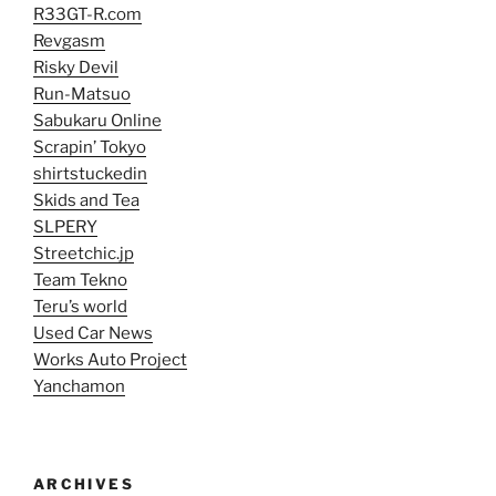
R33GT-R.com
Revgasm
Risky Devil
Run-Matsuo
Sabukaru Online
Scrapin’ Tokyo
shirtstuckedin
Skids and Tea
SLPERY
Streetchic.jp
Team Tekno
Teru’s world
Used Car News
Works Auto Project
Yanchamon
ARCHIVES