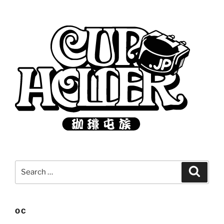
Search
Search
for:
OC