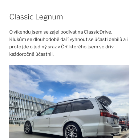
Skip
to
Classic Legnum
content
O víkendu jsem se zajel podívat na ClassicDrive.
Klukům se dlouhodobě daří vyhnout se účasti debilů a i
proto jde o jediný sraz v ČR, kterého jsem se dřív
každoročně účastnil.