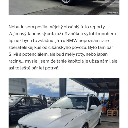
Nebudu sem posílat nějaký obsáhlý foto reporty.
Zajímavý Japonský auta už dřív někdo vyfotil mnohem
líp než bych to zvládnul já a u BMW nepoznám rare
zběratelskej kus od cikánskýho povozu. Bylo tam pár
Silvií s potenciálem, ale buď měly roty, nebo japan
racing… myslel jsem, že tahle kapitola je už za námi, ale
asi to ještě pár let potrvá.