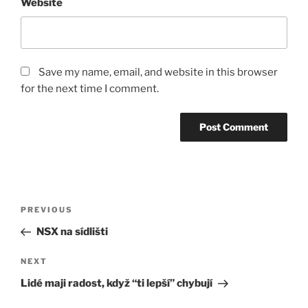
Website
Save my name, email, and website in this browser
for the next time I comment.
Post
Previous
PREVIOUS
navigation
Post
NSX na sídlišti
Next
NEXT
Post
Lidé maji radost, když “ti lepší” chybují