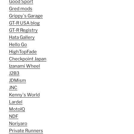
Good Sport
Gred mods
Grippy`s Garage
GT-R USA blog
GT-R Registry
Hata Gallery
Hello Go
HighTopFade
Checkpoint Japan
Izanami Wheel
J2B3
JDMism
JNC
Kenny`s World
Lardel
MotoIQ
NDF
Noriyaro
Private Runners