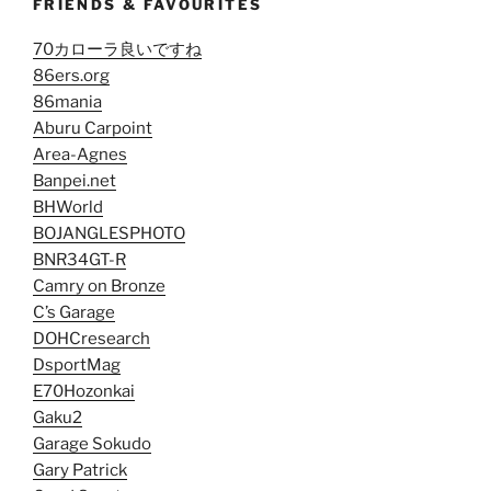
FRIENDS & FAVOURITES
70カローラ良いですね
86ers.org
86mania
Aburu Carpoint
Area-Agnes
Banpei.net
BHWorld
BOJANGLESPHOTO
BNR34GT-R
Camry on Bronze
C’s Garage
DOHCresearch
DsportMag
E70Hozonkai
Gaku2
Garage Sokudo
Gary Patrick