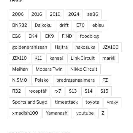
2006
2016
2019
2024
ae86
BNR32
Daikoku
drift
E70
ebisu
EG6
EK4
EK9
FIND
foodblog
goldeneranissan
Hajtra
hakosuka
JZX100
JZX110
K11
kansai
Link Circuit
markii
Meihan
Mobara Twin
Nikko Circuit
NISMO
Polsko
predrazenaalmera
PZ
R32
receptář
rx7
S13
S14
S15
Sportsland Sugo
timeattack
toyota
vraky
xmadish100
Yamanashi
youtube
Z