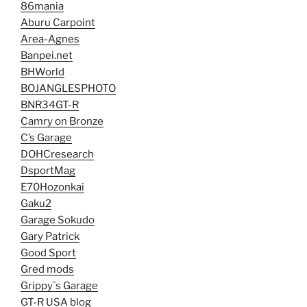
86mania
Aburu Carpoint
Area-Agnes
Banpei.net
BHWorld
BOJANGLESPHOTO
BNR34GT-R
Camry on Bronze
C’s Garage
DOHCresearch
DsportMag
E70Hozonkai
Gaku2
Garage Sokudo
Gary Patrick
Good Sport
Gred mods
Grippy`s Garage
GT-R USA blog