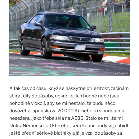
A tak čas od času, když se naskytne příležitost, začínám
sbírat díly do zásoby, dokud je jich hodně nebo jsou
pohodlně v okolí, aby se mi nestalo, že budu něco
dovážet z Japonska za 20 000 Kč nebo to v budoucnu
neseženu, jako třeba skla na AE86. Stalo se mi, že mi
kluk v Německu, od kterého jsem koupil bodykit, nabídl
ještě přední sériové blatníky a já je vzal do zásoby za