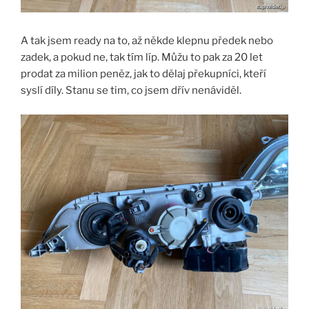
A tak jsem ready na to, až někde klepnu předek nebo
zadek, a pokud ne, tak tím líp. Můžu to pak za 20 let
prodat za milion peněz, jak to dělaj překupníci, kteří
syslí díly. Stanu se tim, co jsem dřív nenáviděl.