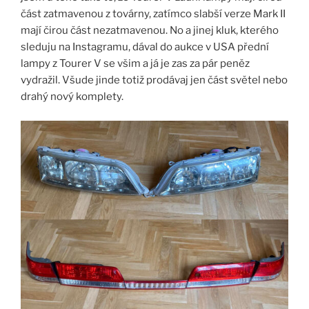
část zatmavenou z továrny, zatímco slabší verze Mark II
mají čirou část nezatmavenou. No a jinej kluk, kterého
sleduju na Instagramu, dával do aukce v USA přední
lampy z Tourer V se všim a já je zas za pár peněz
vydražil. Všude jinde totiž prodávaj jen část světel nebo
drahý nový komplety.