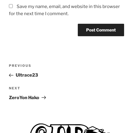
Save my name, email, and website in this browser
for the next time I comment.
Post
Previous
PREVIOUS
navigation
Post
Ultrace23
Next
NEXT
Post
ZeroYon Hako