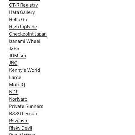
GT-R Registry
Hata Gallery
Hello Go
HighTopFade
Checkpoint Japan
Izanami Wheel
J2B3
JDMism
JNC
Kenny`s World
Lardel
MotoIQ
NDF
Noriyaro
Private Runners
R33GT-R.com
Revgasm
Risky Devil