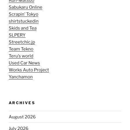
Run-Matsuo
Sabukaru Online
Scrapin’ Tokyo
shirtstuckedin
Skids and Tea
SLPERY
Streetchic.jp
Team Tekno
Teru’s world
Used Car News
Works Auto Project
Yanchamon
ARCHIVES
August 2026
July 2026