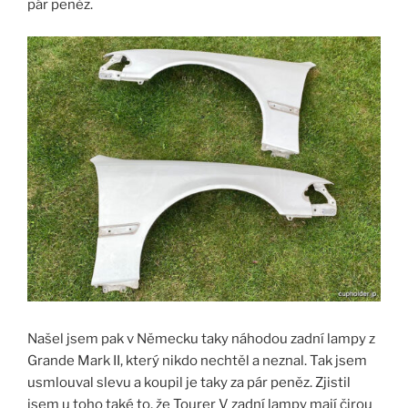
pár peněz.
Našel jsem pak v Německu taky náhodou zadní lampy z
Grande Mark II, který nikdo nechtěl a neznal. Tak jsem
usmlouval slevu a koupil je taky za pár peněz. Zjistil
jsem u toho také to, že Tourer V zadní lampy mají čirou