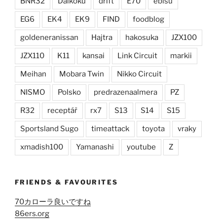
BNR32
Daikoku
drift
E70
ebisu
EG6
EK4
EK9
FIND
foodblog
goldeneranissan
Hajtra
hakosuka
JZX100
JZX110
K11
kansai
Link Circuit
markii
Meihan
Mobara Twin
Nikko Circuit
NISMO
Polsko
predrazenaalmera
PZ
R32
receptář
rx7
S13
S14
S15
Sportsland Sugo
timeattack
toyota
vraky
xmadish100
Yamanashi
youtube
Z
FRIENDS & FAVOURITES
70カローラ良いですね
86ers.org