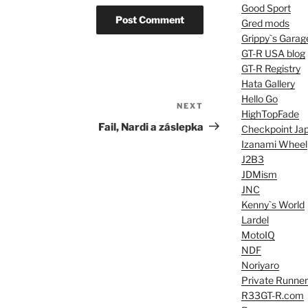
Good Sport
Gred mods
Grippy`s Garag
GT-R USA blog
GT-R Registry
Hata Gallery
Hello Go
NEXT
Next
HighTopFade
Post
Fail, Nardi a záslepka
Checkpoint Ja
Izanami Wheel
J2B3
JDMism
JNC
Kenny`s World
Lardel
MotoIQ
NDF
Noriyaro
Private Runner
R33GT-R.com