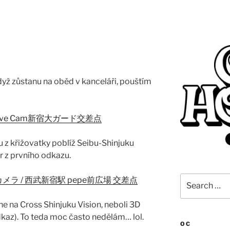
Když zůstanu na oběd v kanceláři, pouštím
ku Live Cam新宿大ガード交差点
u z křižovatky poblíž Seibu-Shinjuku
r z prvního odkazu.
Search
メラ / 西武新宿駅 pepe前広場 交差点
for:
e na Cross Shinjuku Vision, neboli 3D
dkaz). To teda moc často nedělám… lol.
OC