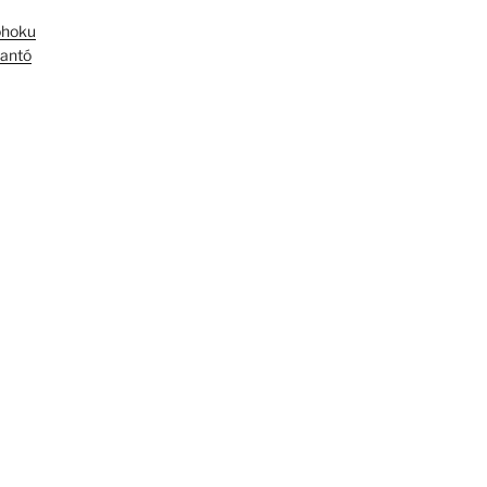
óhoku
antó