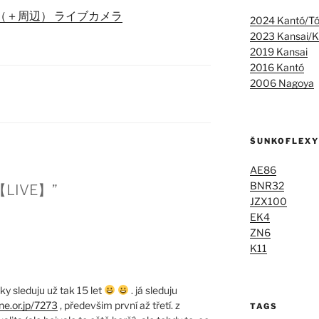
（＋周辺） ライブカメラ
2024 Kantó/T
2023 Kansai/K
2019 Kansai
2016 Kantó
2006 Nagoya
ŠUNKOFLEXY
AE86
BNR32
 【LIVE】”
JZX100
EK4
ZN6
K11
ky sleduju už tak 15 let
. já sleduju
e.or.jp/7273
, předevšim první až třetí. z
TAGS