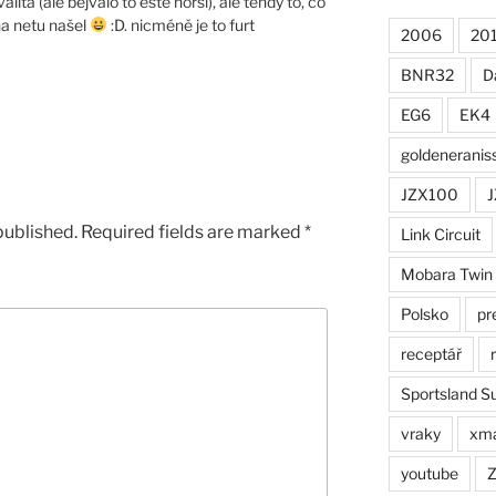
ita (ale bejvalo to eště horší), ale tehdy to, co
 na netu našel
:D. nicméně je to furt
2006
20
BNR32
D
EG6
EK4
goldeneranis
JZX100
J
published.
Required fields are marked
*
Link Circuit
Mobara Twin
Polsko
pr
receptář
Sportsland S
vraky
xm
youtube