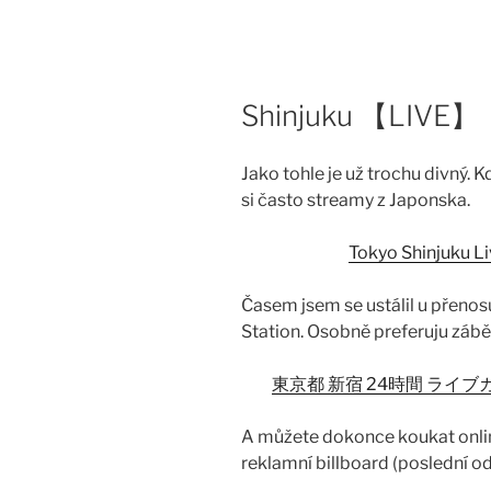
Skip
to
content
Shinjuku 【LIVE】
Jako tohle je už trochu divný. 
si často streamy z Japonska.
Tokyo Shinju
Časem jsem se ustálil u přenos
Station. Osobně preferuju zábě
東京都 新宿 24時間 ライブカ
A můžete dokonce koukat onlin
reklamní billboard (poslední o