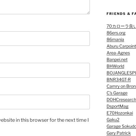
FRIENDS & F
70カローラ良
86ers.org
86mania
Aburu Carpoint
Area-Agnes
Banpei.net
BHWorld
BOJANGLESP
BNR34GT-R
Camry on Bron
C’s Garage
DOHCresearc
DsportMag
E70Hozonkai
Gaku2
bsite in this browser for the next time I
Garage Sokud
Gary Patrick