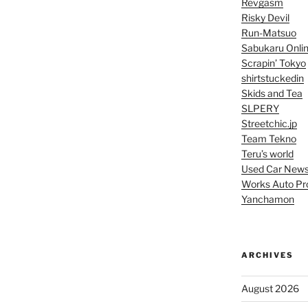
Revgasm
Risky Devil
Run-Matsuo
Sabukaru Onli
Scrapin’ Tokyo
shirtstuckedin
Skids and Tea
SLPERY
Streetchic.jp
Team Tekno
Teru’s world
Used Car New
Works Auto Pr
Yanchamon
ARCHIVES
August 2026