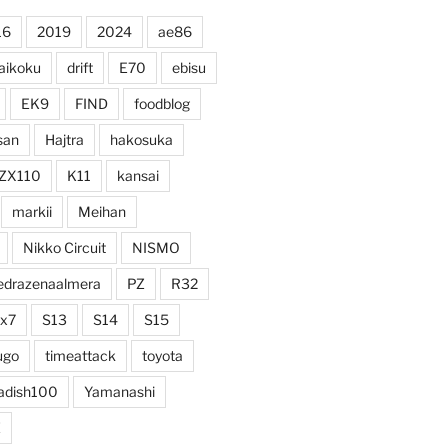
16
2019
2024
ae86
aikoku
drift
E70
ebisu
EK9
FIND
foodblog
san
Hajtra
hakosuka
ZX110
K11
kansai
markii
Meihan
Nikko Circuit
NISMO
edrazenaalmera
PZ
R32
rx7
S13
S14
S15
ugo
timeattack
toyota
adish100
Yamanashi
Z