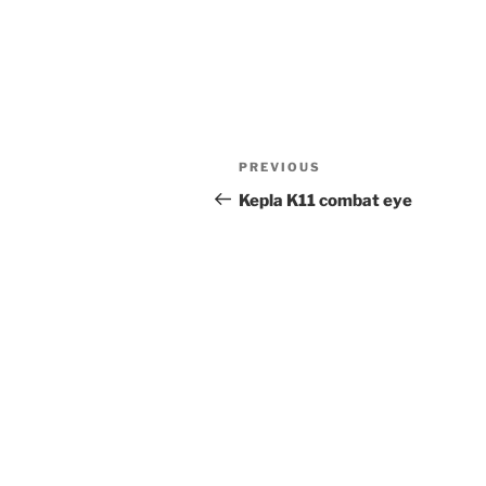
Post
Previous
PREVIOUS
navigation
Post
Kepla K11 combat eye