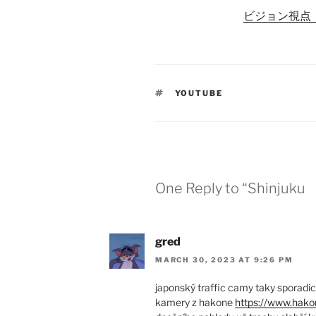
ビジョン視点
TAGS
YOUTUBE
One Reply to “Shinjuku
gred
MARCH 30, 2023 AT 9:26 PM
japonský traffic camy taky sporadic
kamery z hakone
https://www.hakon