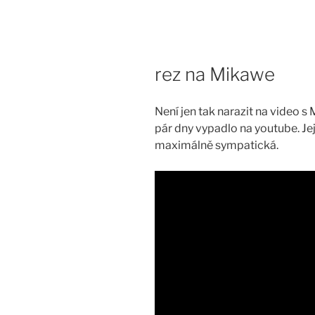
Skip
to
content
rez na Mikawe
Není jen tak narazit na video s 
pár dny vypadlo na youtube. Jej
maximálně sympatická.