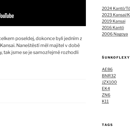
2024 Kantó/T
2023 Kansai/K
2019 Kansai
2016 Kantó
2006 Nagoya
celkem poseldej, dokonce byli jedním z
Kansai. Naneštěstí měl majitel v době
, tak jsme se je samozřejmě rozhodli
ŠUNKOFLEXY
AE86
BNR32
JZX100
EK4
ZN6
K11
TAGS