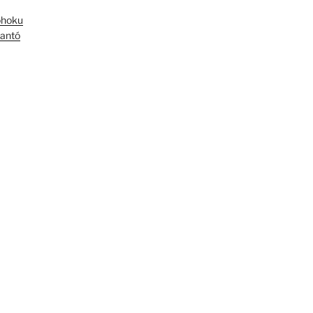
óhoku
antó