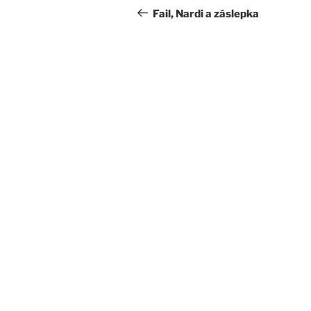
navigation
Post
Fail, Nardi a záslepka