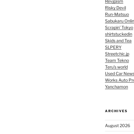
Revgasm
Risky Devil
Run-Matsuo
Sabukaru Onli
Scrapin’ Tokyo
shirtstuckedin
Skids and Tea
SLPERY
Streetchic.jp
Team Tekno
Teru’s world
Used Car New
Works Auto Pr
Yanchamon
ARCHIVES
August 2026