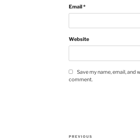
Email
*
Website
Save my name, email, and we
comment.
Post
Previous
PREVIOUS