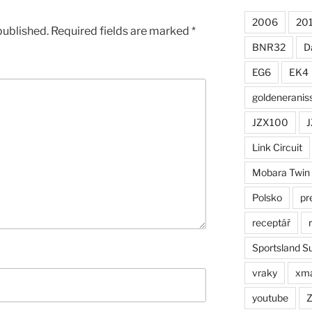
2006
20
published.
Required fields are marked
*
BNR32
D
EG6
EK4
goldeneranis
JZX100
J
Link Circuit
Mobara Twin
Polsko
pr
receptář
Sportsland S
vraky
xm
youtube