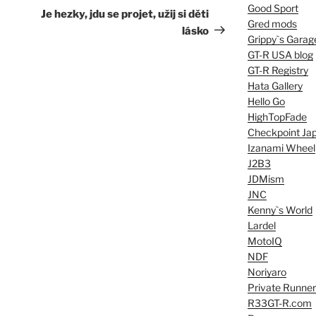
Good Sport
Post
Je hezky, jdu se projet, užij si děti
Gred mods
lásko
Grippy`s Garag
GT-R USA blog
GT-R Registry
Hata Gallery
Hello Go
HighTopFade
Checkpoint Ja
Izanami Wheel
J2B3
JDMism
JNC
Kenny`s World
Lardel
MotoIQ
NDF
Noriyaro
Private Runner
R33GT-R.com