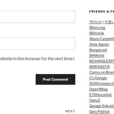
FRIENDS & F
70カローラ良
86ers.org
86mania
Aburu Carpoint
Area-Agnes
Banpei.net
BHWorld
bsite in this browser for the next time I
BOJANGLESP
BNR34GT-R
Camry on Bron
C’s Garage
DOHCresearc
DsportMag
E70Hozonkai
Gaku2
Garage Sokud
Gary Patrick
NEXT
Next