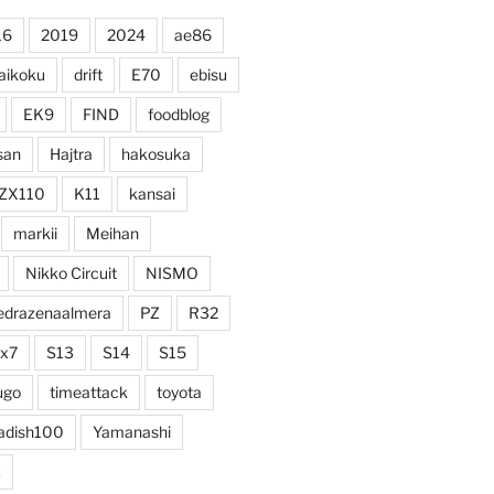
16
2019
2024
ae86
aikoku
drift
E70
ebisu
EK9
FIND
foodblog
san
Hajtra
hakosuka
ZX110
K11
kansai
markii
Meihan
Nikko Circuit
NISMO
edrazenaalmera
PZ
R32
rx7
S13
S14
S15
ugo
timeattack
toyota
adish100
Yamanashi
Z