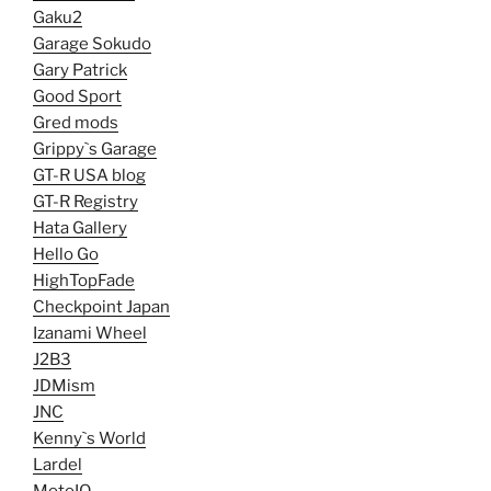
Gaku2
Garage Sokudo
Gary Patrick
Good Sport
Gred mods
Grippy`s Garage
GT-R USA blog
GT-R Registry
Hata Gallery
Hello Go
HighTopFade
Checkpoint Japan
Izanami Wheel
J2B3
JDMism
JNC
Kenny`s World
Lardel
MotoIQ