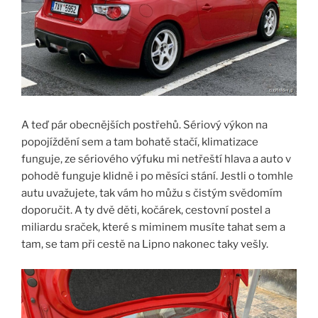
A teď pár obecnějších postřehů. Sériový výkon na
popojíždění sem a tam bohatě stačí, klimatizace
funguje, ze sériového výfuku mi netřeští hlava a auto v
pohodě funguje klidně i po měsíci stání. Jestli o tomhle
autu uvažujete, tak vám ho můžu s čistým svědomím
doporučit. A ty dvě děti, kočárek, cestovní postel a
miliardu sraček, které s miminem musíte tahat sem a
tam, se tam při cestě na Lipno nakonec taky vešly.