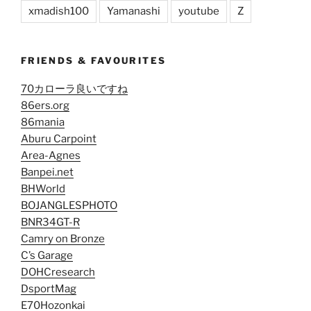
xmadish100
Yamanashi
youtube
Z
FRIENDS & FAVOURITES
70カローラ良いですね
86ers.org
86mania
Aburu Carpoint
Area-Agnes
Banpei.net
BHWorld
BOJANGLESPHOTO
BNR34GT-R
Camry on Bronze
C’s Garage
DOHCresearch
DsportMag
E70Hozonkai