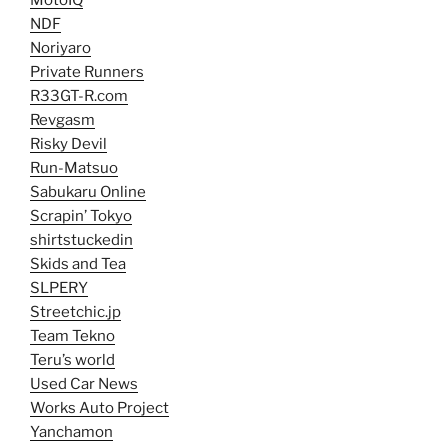
NDF
Noriyaro
Private Runners
R33GT-R.com
Revgasm
Risky Devil
Run-Matsuo
Sabukaru Online
Scrapin’ Tokyo
shirtstuckedin
Skids and Tea
SLPERY
Streetchic.jp
Team Tekno
Teru’s world
Used Car News
Works Auto Project
Yanchamon