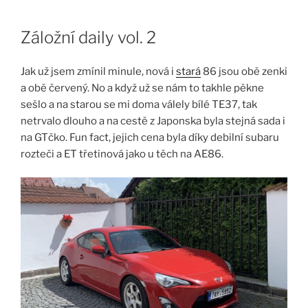
Skip
to
Záložní daily vol. 2
content
Jak už jsem zmínil minule, nová i
stará
86 jsou obě zenki
a obě červený. No a když už se nám to takhle pěkne
sešlo a na starou se mi doma válely bílé TE37, tak
netrvalo dlouho a na cestě z Japonska byla stejná sada i
na GTčko. Fun fact, jejich cena byla díky debilní subaru
rozteči a ET třetinová jako u těch na AE86.