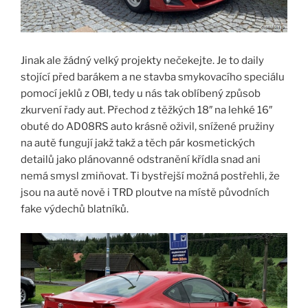
Jinak ale žádný velký projekty nečekejte. Je to daily
stojící před barákem a ne stavba smykovacího speciálu
pomocí jeklů z OBI, tedy u nás tak oblíbený způsob
zkurvení řady aut. Přechod z těžkých 18″ na lehké 16″
obuté do AD08RS auto krásně oživil, snížené pružiny
na autě fungují jakž takž a těch pár kosmetických
detailů jako plánovanné odstranění křídla snad ani
nemá smysl zmiňovat. Ti bystřejší možná postřehli, že
jsou na autě nově i TRD ploutve na místě původních
fake výdechů blatníků.