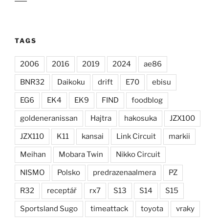
TAGS
2006
2016
2019
2024
ae86
BNR32
Daikoku
drift
E70
ebisu
EG6
EK4
EK9
FIND
foodblog
goldeneranissan
Hajtra
hakosuka
JZX100
JZX110
K11
kansai
Link Circuit
markii
Meihan
Mobara Twin
Nikko Circuit
NISMO
Polsko
predrazenaalmera
PZ
R32
receptář
rx7
S13
S14
S15
Sportsland Sugo
timeattack
toyota
vraky