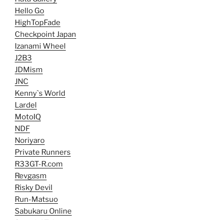
Hello Go
HighTopFade
Checkpoint Japan
Izanami Wheel
J2B3
JDMism
JNC
Kenny`s World
Lardel
MotoIQ
NDF
Noriyaro
Private Runners
R33GT-R.com
Revgasm
Risky Devil
Run-Matsuo
Sabukaru Online