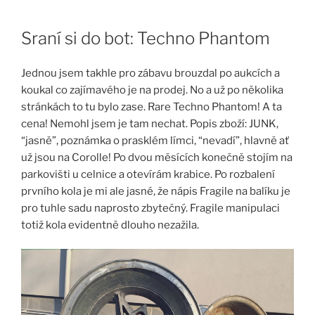
Skip
to
Sraní si do bot: Techno Phantom
content
Jednou jsem takhle pro zábavu brouzdal po aukcích a
koukal co zajímavého je na prodej. No a už po několika
stránkách to tu bylo zase. Rare Techno Phantom! A ta
cena! Nemohl jsem je tam nechat. Popis zboží: JUNK,
“jasně”, poznámka o prasklém límci, “nevadí”, hlavně ať
už jsou na Corolle! Po dvou měsících konečně stojím na
parkovišti u celnice a otevírám krabice. Po rozbalení
prvního kola je mi ale jasné, že nápis Fragile na balíku je
pro tuhle sadu naprosto zbytečný. Fragile manipulaci
totiž kola evidentně dlouho nezažila.