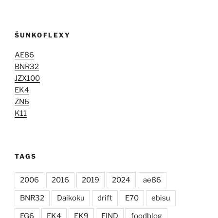
ŠUNKOFLEXY
AE86
BNR32
JZX100
EK4
ZN6
K11
TAGS
2006
2016
2019
2024
ae86
BNR32
Daikoku
drift
E70
ebisu
EG6
EK4
EK9
FIND
foodblog