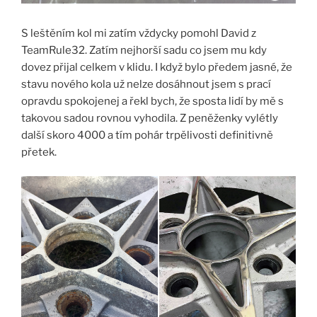
S leštěním kol mi zatím vždycky pomohl David z
TeamRule32. Zatím nejhorší sadu co jsem mu kdy
dovez přijal celkem v klidu. I když bylo předem jasné, že
stavu nového kola už nelze dosáhnout jsem s prací
opravdu spokojenej a řekl bych, že sposta lidí by mě s
takovou sadou rovnou vyhodila. Z peněženky vylétly
další skoro 4000 a tím pohár trpělivosti definitivně
přetek.