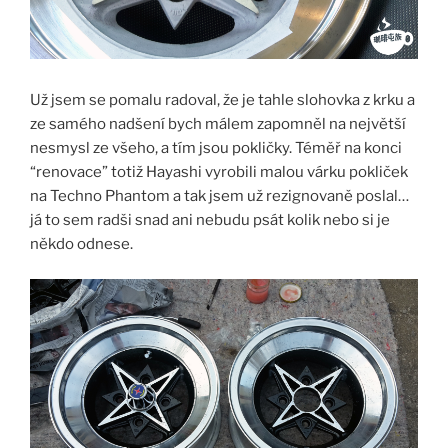
Už jsem se pomalu radoval, že je tahle slohovka z krku a
ze samého nadšení bych málem zapomněl na největší
nesmysl ze všeho, a tím jsou pokličky. Téměř na konci
“renovace” totiž Hayashi vyrobili malou várku pokliček
na Techno Phantom a tak jsem už rezignovaně poslal…
já to sem radši snad ani nebudu psát kolik nebo si je
někdo odnese.