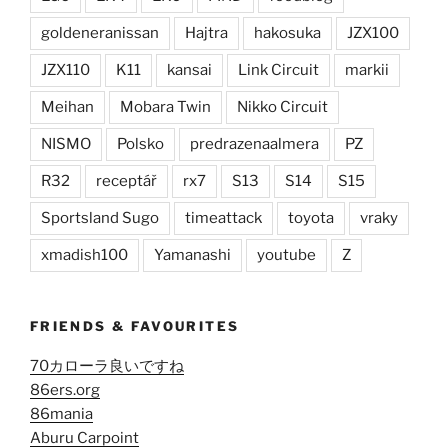
goldeneranissan
Hajtra
hakosuka
JZX100
JZX110
K11
kansai
Link Circuit
markii
Meihan
Mobara Twin
Nikko Circuit
NISMO
Polsko
predrazenaalmera
PZ
R32
receptář
rx7
S13
S14
S15
Sportsland Sugo
timeattack
toyota
vraky
xmadish100
Yamanashi
youtube
Z
FRIENDS & FAVOURITES
70カローラ良いですね
86ers.org
86mania
Aburu Carpoint