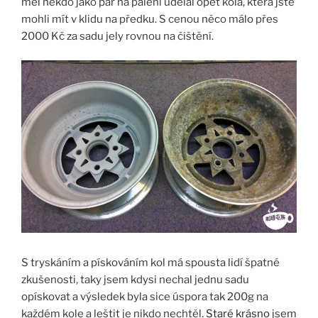
měl někdo jako pár na pálení udělal opět kola, která jste
mohli mít v klidu na předku. S cenou něco málo přes
2000 Kč za sadu jely rovnou na čištění.
S tryskáním a pískováním kol má spousta lidí špatné
zkušenosti, taky jsem kdysi nechal jednu sadu
opískovat a výsledek byla sice úspora tak 200g na
každém kole a leštit je nikdo nechtěl.
Staré krásno
jsem