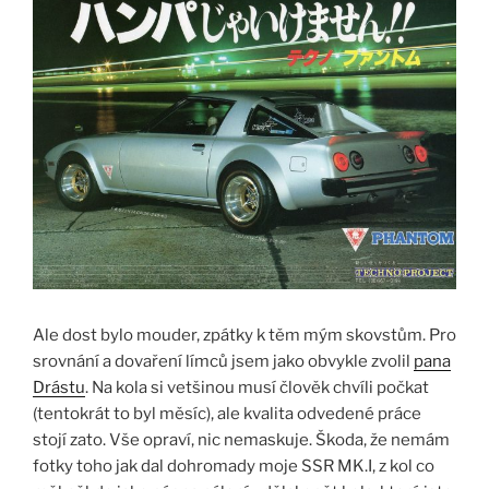
Ale dost bylo mouder, zpátky k těm mým skovstům. Pro
srovnání a dovaření límců jsem jako obvykle zvolil
pana
Drástu
. Na kola si vetšinou musí člověk chvíli počkat
(tentokrát to byl měsíc), ale kvalita odvedené práce
stojí zato. Vše opraví, nic nemaskuje. Škoda, že nemám
fotky toho jak dal dohromady moje SSR MK.I, z kol co