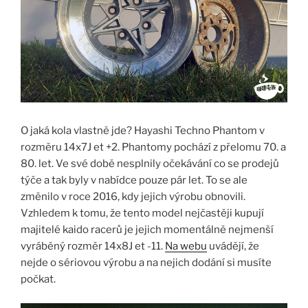
O jaká kola vlastně jde? Hayashi Techno Phantom v
rozměru 14x7J et +2. Phantomy pochází z přelomu 70. a
80. let. Ve své době nesplnily očekávání co se prodejů
týče a tak byly v nabídce pouze pár let. To se ale
změnilo v roce 2016, kdy jejich výrobu obnovili.
Vzhledem k tomu, že tento model nejčastěji kupují
majitelé kaido racerů je jejich momentálně nejmenší
vyráběný rozměr 14x8J et -11.
Na webu
uvádějí, že
nejde o sériovou výrobu a na nejich dodání si musíte
počkat.