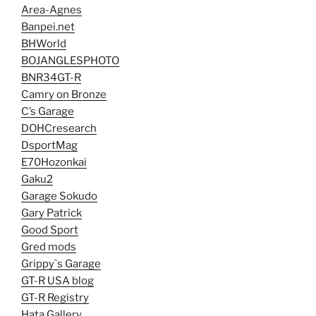
Area-Agnes
Banpei.net
BHWorld
BOJANGLESPHOTO
BNR34GT-R
Camry on Bronze
C’s Garage
DOHCresearch
DsportMag
E70Hozonkai
Gaku2
Garage Sokudo
Gary Patrick
Good Sport
Gred mods
Grippy`s Garage
GT-R USA blog
GT-R Registry
Hata Gallery