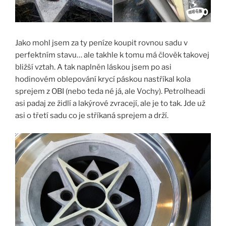
Jako mohl jsem za ty peníze koupit rovnou sadu v
perfektním stavu… ale takhle k tomu má člověk takovej
bližší vztah. A tak naplněn láskou jsem po asi
hodinovém oblepování krycí páskou nastříkal kola
sprejem z OBI (nebo teda né já, ale Vochy). Petrolheadi
asi padaj ze židlí a lakýrové zvracejí, ale je to tak. Jde už
asi o třetí sadu co je stříkaná sprejem a drží.