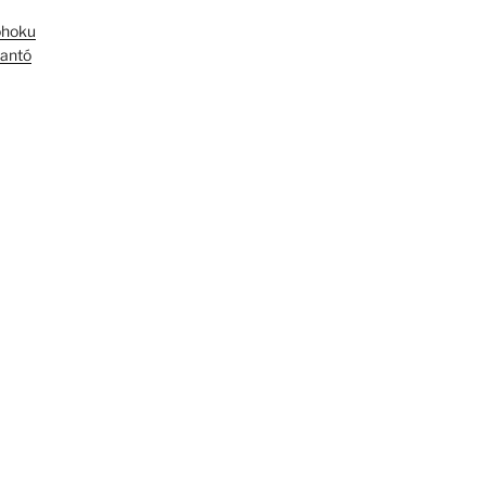
óhoku
antó