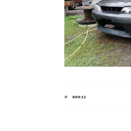
TAGS
BNR32