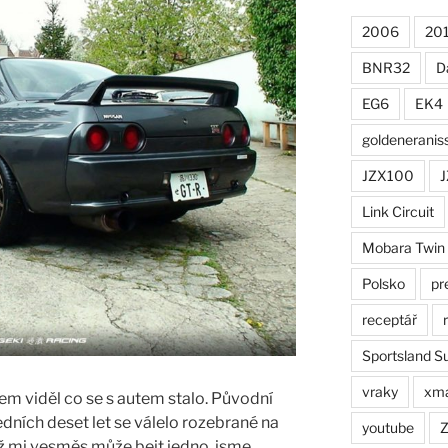
2006
20
BNR32
D
EG6
EK4
goldeneranis
JZX100
J
Link Circuit
Mobara Twin
Polsko
pr
receptář
Sportsland S
vraky
xm
jsem viděl co se s autem stalo. Původní
dních deset let se válelo rozebrané na
youtube
ž mi vesměs může bejt jedno, jsme