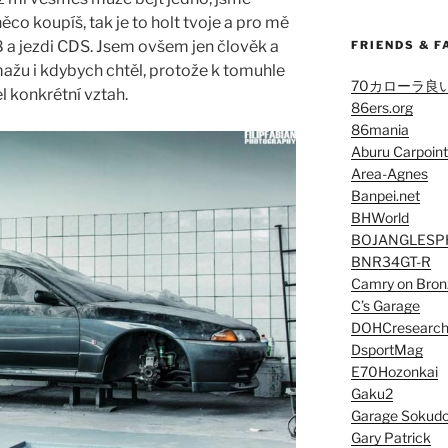
co koupíš, tak je to holt tvoje a pro mě
8 a jezdi CDS. Jsem ovšem jen člověk a
FRIENDS & F
mažu i kdybych chtěl, protože k tomuhle
70カローラ良
 konkrétní vztah.
86ers.org
86mania
Aburu Carpoint
Area-Agnes
Banpei.net
BHWorld
BOJANGLESP
BNR34GT-R
Camry on Bron
C’s Garage
DOHCresearc
DsportMag
E70Hozonkai
Gaku2
Garage Sokud
Gary Patrick