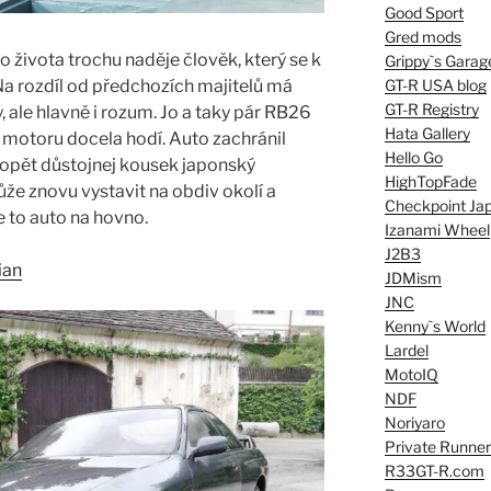
Good Sport
Gred mods
 života trochu naděje člověk, který se k
Grippy`s Garag
GT-R USA blog
 Na rozdíl od předchozích majitelů má
GT-R Registry
, ale hlavně i rozum. Jo a taky pár RB26
Hata Gallery
z motoru docela hodí. Auto zachránil
Hello Go
j opět důstojnej kousek japonský
HighTopFade
ůže znovu vystavit na obdiv okolí a
Checkpoint Ja
e to auto na hovno.
Izanami Wheel
J2B3
ian
JDMism
JNC
Kenny`s World
Lardel
MotoIQ
NDF
Noriyaro
Private Runner
R33GT-R.com