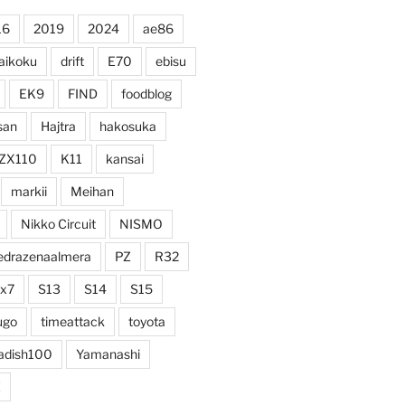
16
2019
2024
ae86
aikoku
drift
E70
ebisu
EK9
FIND
foodblog
san
Hajtra
hakosuka
ZX110
K11
kansai
markii
Meihan
Nikko Circuit
NISMO
edrazenaalmera
PZ
R32
rx7
S13
S14
S15
ugo
timeattack
toyota
adish100
Yamanashi
Z