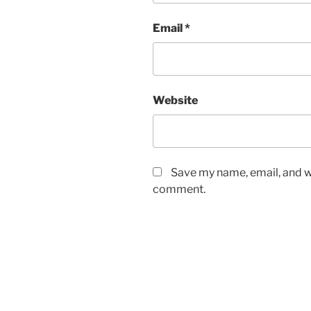
Email
*
Website
Save my name, email, and we
comment.
Post