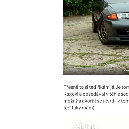
Přesně to si teď říkám já. Je to
Kageki a posedával v téhle šed
možný a akorát se utvrdil v to
teď taky mám).