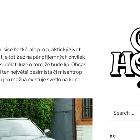
ice hezké, ale pro praktický život
t je totiž až na pár příjemných chvilek
 dělat iluze o tom, že bude líp. Občas
i i ten největší pesimista či misantrop
u jen možná existuje světlo na konci
Search
for:
OC