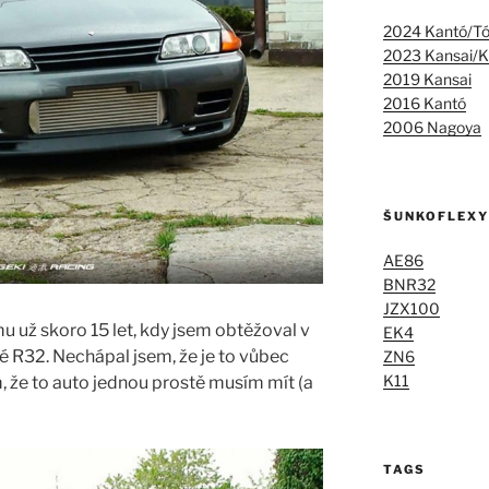
2024 Kantó/T
2023 Kansai/K
2019 Kansai
2016 Kantó
2006 Nagoya
ŠUNKOFLEXY
AE86
BNR32
JZX100
mu už skoro 15 let, kdy jsem obtěžoval v
EK4
é R32. Nechápal jsem, že je to vůbec
ZN6
K11
m, že to auto jednou prostě musím mít (a
TAGS