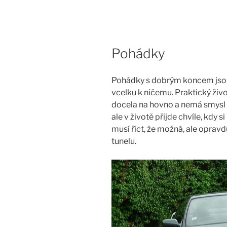
Skip
to
content
Pohádky
Pohádky s dobrým koncem jsou s
vcelku k ničemu. Praktický živo
docela na hovno a nemá smysl si
ale v životě přijde chvíle, kdy s
musí říct, že možná, ale opravd
tunelu.