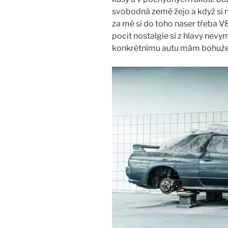
svobodná země žejo a když si ně
za mě si do toho naser třeba V
pocit nostalgie si z hlavy nevy
konkrétnímu autu mám bohužel