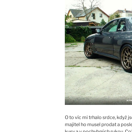
O to víc mi trhalo srdce, když 
majitel ho musel prodat a posle
kusy a v pochybných rukou. Co