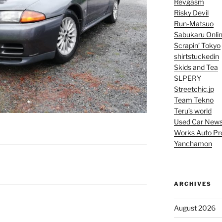
Revgasm
Risky Devil
Run-Matsuo
Sabukaru Onli
Scrapin’ Tokyo
shirtstuckedin
Skids and Tea
SLPERY
Streetchic.jp
Team Tekno
Teru’s world
Used Car New
Works Auto Pr
Yanchamon
ARCHIVES
August 2026