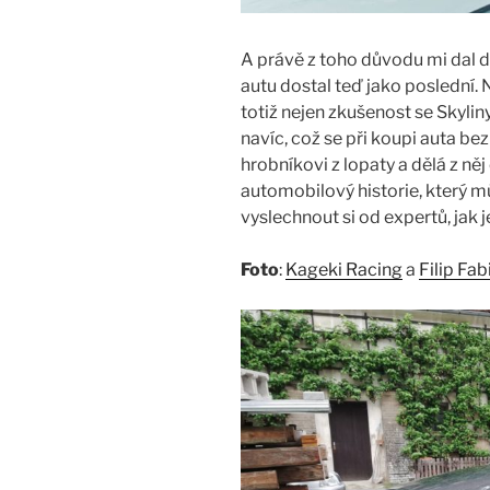
A právě z toho důvodu mi dal do
autu dostal teď jako poslední.
totiž nejen zkušenost se Skyliny
navíc, což se při koupi auta be
hrobníkovi z lopaty a dělá z ně
automobilový historie, který m
vyslechnout si od expertů, jak j
Foto
:
Kageki Racing
a
Filip Fab