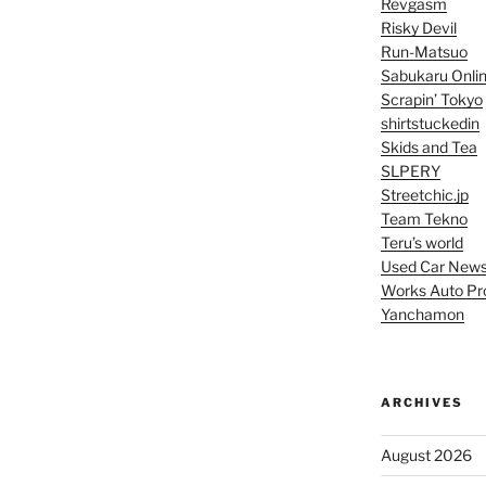
Revgasm
Risky Devil
Run-Matsuo
Sabukaru Onli
Scrapin’ Tokyo
shirtstuckedin
Skids and Tea
SLPERY
Streetchic.jp
Team Tekno
Teru’s world
Used Car New
Works Auto Pr
Yanchamon
ARCHIVES
August 2026