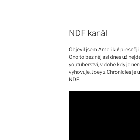
Skip
to
content
NDF kanál
Objevil jsem Ameriku! přesněji 
Ono to bez něj asi dnes už nejd
youtuberství, v době kdy je n
vyhovuje. Joey z
Chronicles
je 
NDF.