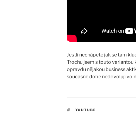
Jestli nechápete jak se tam kluc
Trochu jsem s touto variantou 
opravdu nějakou business aktiv
současné době nedovolují volný
TAGS
YOUTUBE