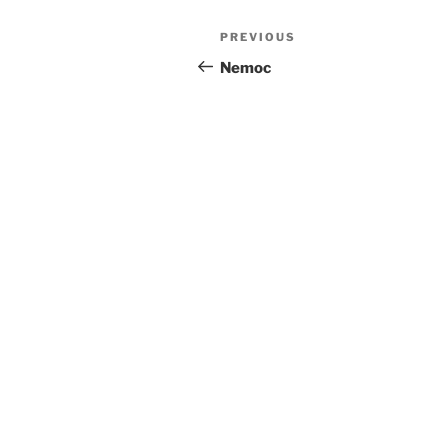
Post
Previous
PREVIOUS
navigation
Post
Nemoc