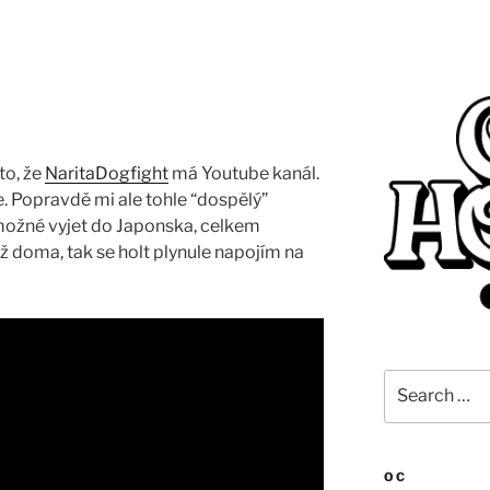
to, že
NaritaDogfight
má Youtube kanál.
e. Popravdě mi ale tohle “dospělý”
emožné vyjet do Japonska, celkem
už doma, tak se holt plynule napojím na
Search
for:
OC