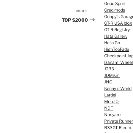
Good Sport
Gred mods
NEXT
Next
Grippy`s Garag
Post
TOP S2000
GT-R USA blog
GT-R Registry
Hata Gallery
Hello Go
HighTopFade
Checkpoint Ja
Izanami Wheel
J2B3
JDMism
JNC
Kenny`s World
Lardel
MotoIQ
NDF
Noriyaro
Private Runner
R33GT-R.com