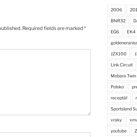
2006
20
BNR32
D
published.
Required fields are marked
*
EG6
EK4
goldeneranis
JZX100
J
Link Circuit
Mobara Twin
Polsko
pr
receptář
Sportsland S
vraky
xm
youtube