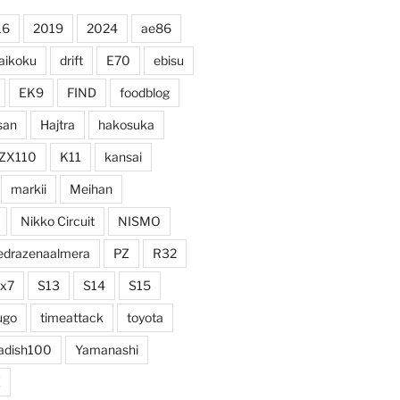
16
2019
2024
ae86
aikoku
drift
E70
ebisu
EK9
FIND
foodblog
san
Hajtra
hakosuka
ZX110
K11
kansai
markii
Meihan
Nikko Circuit
NISMO
edrazenaalmera
PZ
R32
rx7
S13
S14
S15
ugo
timeattack
toyota
adish100
Yamanashi
Z