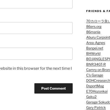
FRIENDS & F
70カローラ良
86ers.org
86mania
Aburu Carpoint
Area-Agnes
Banpei.net
BHWorld
BOJANGLESP
BNR34GT-R
bsite in this browser for the next time I
Camry on Bron
C’s Garage
DOHCresearc
DsportMag
E70Hozonkai
Gaku2
Garage Sokud
Gary Patrick