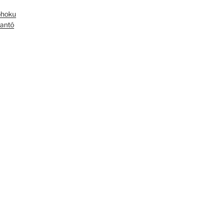
óhoku
antó