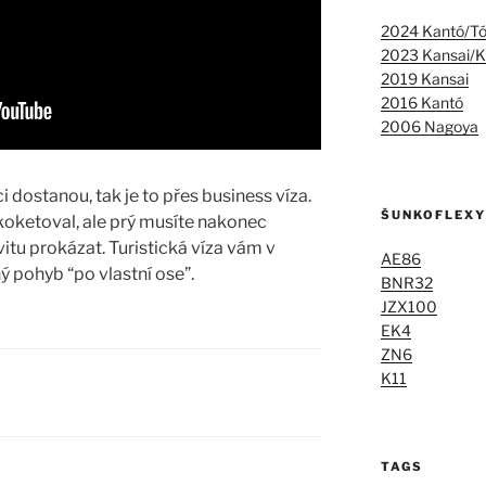
2024 Kantó/T
2023 Kansai/K
2019 Kansai
2016 Kantó
2006 Nagoya
i dostanou, tak je to přes business víza.
ŠUNKOFLEXY
koketoval, ale prý musíte nakonec
itu prokázat. Turistická víza vám v
AE86
 pohyb “po vlastní ose”.
BNR32
JZX100
EK4
ZN6
K11
TAGS