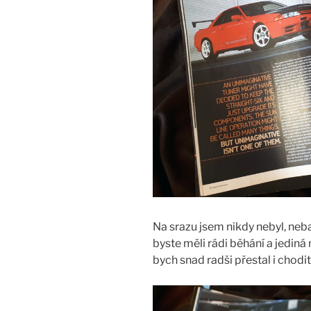
Na srazu jsem nikdy nebyl, nebavi
byste měli rádi běhání a jediná
bych snad radši přestal i chodit