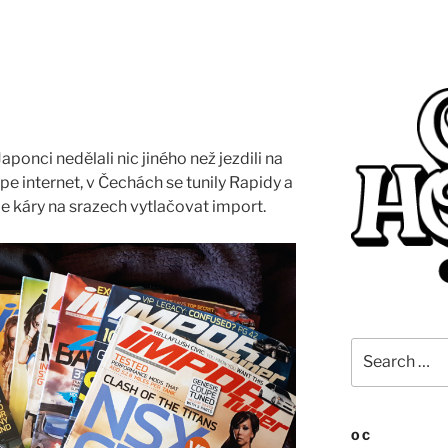
ponci nedělali nic jiného než jezdili na
pe internet, v Čechách se tunily Rapidy a
le káry na srazech vytlačovat import.
Search
for:
OC