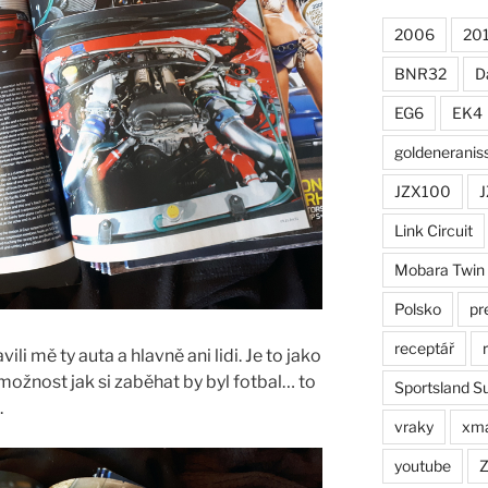
2006
20
BNR32
D
EG6
EK4
goldeneranis
JZX100
J
Link Circuit
Mobara Twin
Polsko
pr
receptář
li mě ty auta a hlavně ani lidi. Je to jako
 možnost jak si zaběhat by byl fotbal… to
Sportsland S
.
vraky
xm
youtube