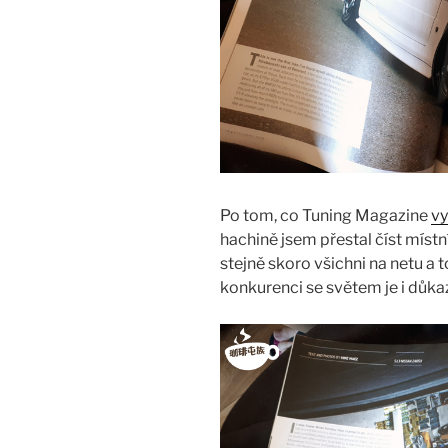
Po tom, co Tuning Magazine
vy
hachině jsem přestal číst místn
stejně skoro všichni na netu a 
konkurenci se světem je i důka