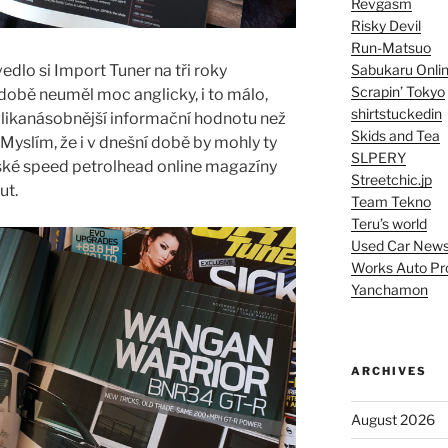
Revgasm
Risky Devil
Run-Matsuo
Sabukaru Onli
edlo si Import Tuner na tři roky
Scrapin’ Tokyo
é době neuměl moc anglicky, i to málo,
shirtstuckedin
likanásobnější informační hodnotu než
Skids and Tea
 Myslím, že i v dnešní době by mohly ty
SLPERY
eské speed petrolhead online magazíny
Streetchic.jp
ut.
Team Tekno
Teru’s world
Used Car New
Works Auto Pr
Yanchamon
ARCHIVES
August 2026