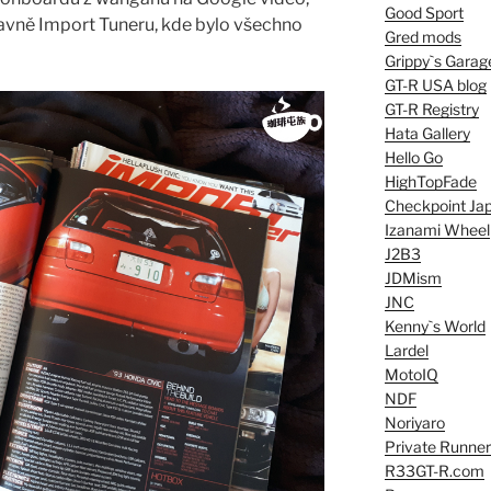
Good Sport
lavně Import Tuneru, kde bylo všechno
Gred mods
Grippy`s Garag
GT-R USA blog
GT-R Registry
Hata Gallery
Hello Go
HighTopFade
Checkpoint Ja
Izanami Wheel
J2B3
JDMism
JNC
Kenny`s World
Lardel
MotoIQ
NDF
Noriyaro
Private Runner
R33GT-R.com