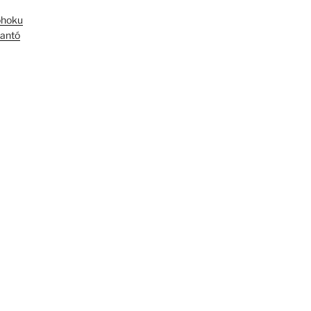
óhoku
antó