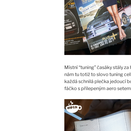
Místní “tuning” časáky stály za 
nám tu totiž to slovo tuning c
každá schnilá plečka jedoucí bo
fáčko s přilepeným aero setem