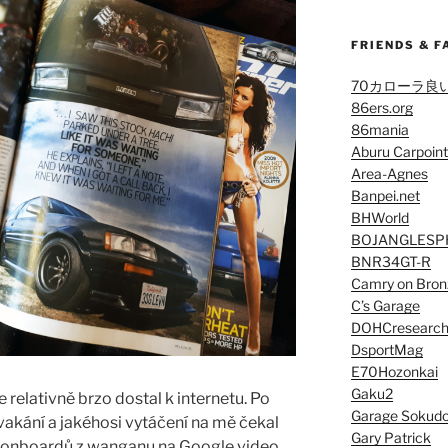
FRIENDS & F
70カローラ良
86ers.org
86mania
Aburu Carpoint
Area-Agnes
Banpei.net
BHWorld
BOJANGLESP
BNR34GT-R
Camry on Bron
C’s Garage
DOHCresearc
DsportMag
E70Hozonkai
Gaku2
e relativně brzo dostal k internetu. Po
Garage Sokud
akání a jakéhosi vytáčení na mě čekal
Gary Patrick
 onboardů z wanganu na Google video,