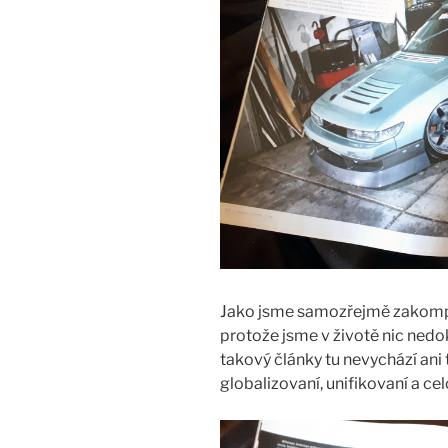
Jako jsme samozřejmě zakompl
protože jsme v životě nic nedok
takový články tu nevychází ani t
globalizovaní, unifikovaní a ce