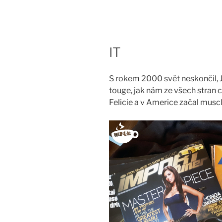
Skip
to
content
IT
S rokem 2000 svět neskončil, Ja
touge, jak nám ze všech stran c
Felicie a v Americe začal musc