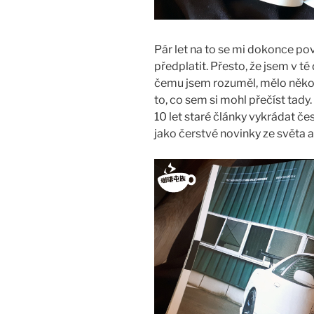
Pár let na to se mi dokonce pov
předplatit. Přesto, že jsem v t
čemu jsem rozuměl, mělo něko
to, co sem si mohl přečíst tady.
10 let staré články vykrádat č
jako čerstvé novinky ze světa a