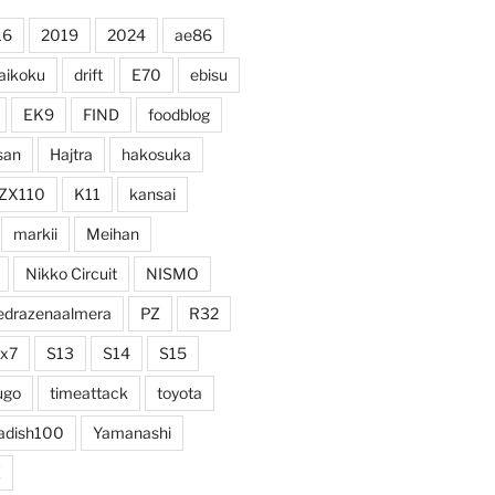
16
2019
2024
ae86
aikoku
drift
E70
ebisu
EK9
FIND
foodblog
san
Hajtra
hakosuka
ZX110
K11
kansai
markii
Meihan
Nikko Circuit
NISMO
edrazenaalmera
PZ
R32
rx7
S13
S14
S15
ugo
timeattack
toyota
adish100
Yamanashi
Z