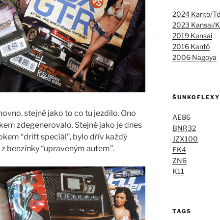
2024 Kantó/T
2023 Kansai/K
2019 Kansai
2016 Kantó
2006 Nagoya
ŠUNKOFLEXY
hovno, stejně jako to co tu jezdilo. Ono
AE86
elkem zdegenerovalo. Stejně jako je dnes
BNR32
kem “drift specíál”, bylo dřív každý
JZX100
 z benzínky “upraveným autem”.
EK4
ZN6
K11
TAGS