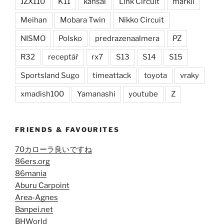
JZX110
K11
kansai
Link Circuit
markii
Meihan
Mobara Twin
Nikko Circuit
NISMO
Polsko
predrazenaalmera
PZ
R32
receptář
rx7
S13
S14
S15
Sportsland Sugo
timeattack
toyota
vraky
xmadish100
Yamanashi
youtube
Z
FRIENDS & FAVOURITES
70カローラ良いですね
86ers.org
86mania
Aburu Carpoint
Area-Agnes
Banpei.net
BHWorld