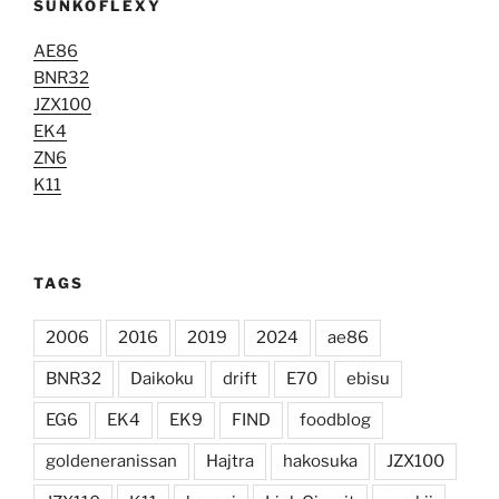
ŠUNKOFLEXY
AE86
BNR32
JZX100
EK4
ZN6
K11
TAGS
2006
2016
2019
2024
ae86
BNR32
Daikoku
drift
E70
ebisu
EG6
EK4
EK9
FIND
foodblog
goldeneranissan
Hajtra
hakosuka
JZX100