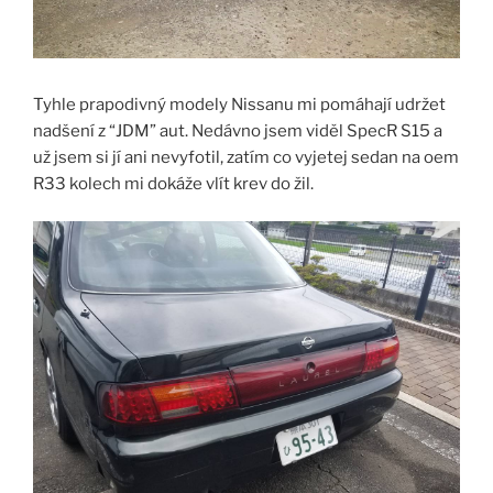
Tyhle prapodivný modely Nissanu mi pomáhají udržet
nadšení z “JDM” aut. Nedávno jsem viděl SpecR S15 a
už jsem si jí ani nevyfotil, zatím co vyjetej sedan na oem
R33 kolech mi dokáže vlít krev do žil.