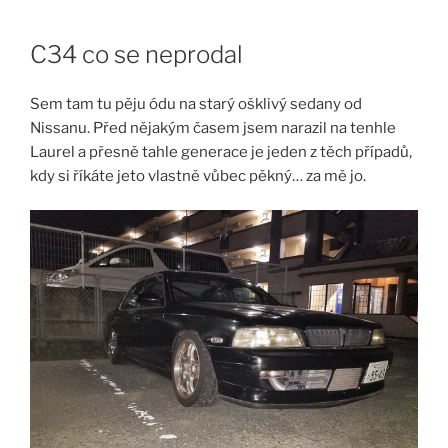
Skip
to
C34 co se neprodal
content
Sem tam tu pěju ódu na starý ošklivý sedany od
Nissanu. Před nějakým časem jsem narazil na tenhle
Laurel a přesně tahle generace je jeden z těch případů,
kdy si říkáte jeto vlastně vůbec pěkný… za mě jo.