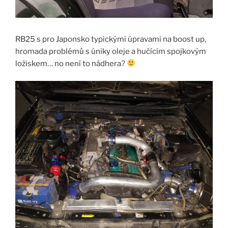
RB25 s pro Japonsko typickými úpravami na boost up,
hromada problémů s úniky oleje a hučícím spojkovým
ložiskem… no není to nádhera?