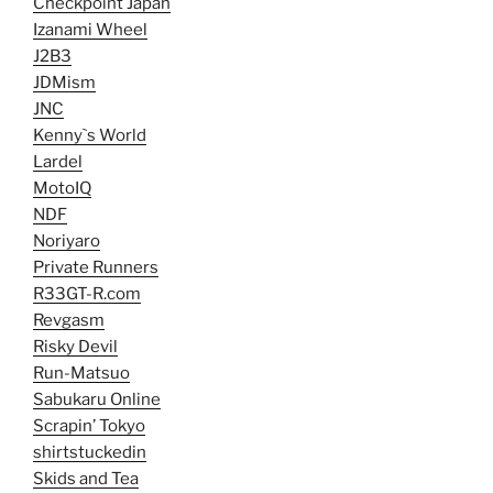
Checkpoint Japan
Izanami Wheel
J2B3
JDMism
JNC
Kenny`s World
Lardel
MotoIQ
NDF
Noriyaro
Private Runners
R33GT-R.com
Revgasm
Risky Devil
Run-Matsuo
Sabukaru Online
Scrapin’ Tokyo
shirtstuckedin
Skids and Tea