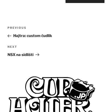
Post
Previous
PREVIOUS
navigation
Post
Hajtra: custom čudlík
Next
NEXT
Post
NSX na sídlišti