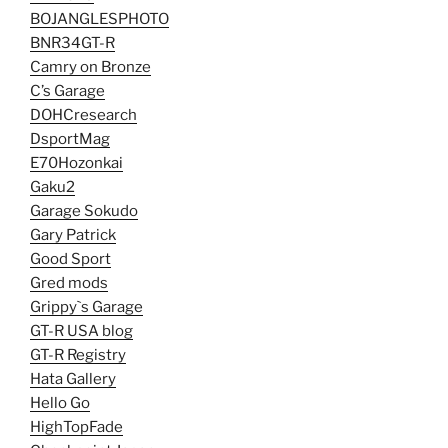
BOJANGLESPHOTO
BNR34GT-R
Camry on Bronze
C’s Garage
DOHCresearch
DsportMag
E70Hozonkai
Gaku2
Garage Sokudo
Gary Patrick
Good Sport
Gred mods
Grippy`s Garage
GT-R USA blog
GT-R Registry
Hata Gallery
Hello Go
HighTopFade