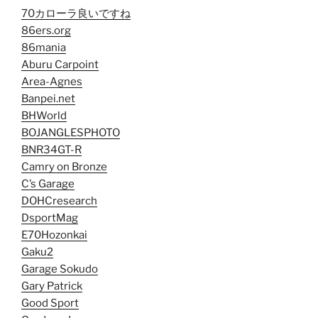
70カローラ良いですね
86ers.org
86mania
Aburu Carpoint
Area-Agnes
Banpei.net
BHWorld
BOJANGLESPHOTO
BNR34GT-R
Camry on Bronze
C’s Garage
DOHCresearch
DsportMag
E70Hozonkai
Gaku2
Garage Sokudo
Gary Patrick
Good Sport