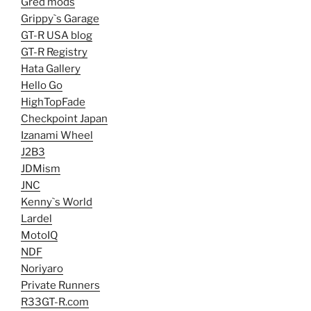
Gred mods
Grippy`s Garage
GT-R USA blog
GT-R Registry
Hata Gallery
Hello Go
HighTopFade
Checkpoint Japan
Izanami Wheel
J2B3
JDMism
JNC
Kenny`s World
Lardel
MotoIQ
NDF
Noriyaro
Private Runners
R33GT-R.com