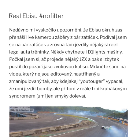
Skip
to
Real Ebisu #nofilter
content
Nedávno mi vyskočilo upozornění, že Ebisu okruh zas
přenáší live kamerou záběry z pár zatáček. Podíval jsem
se na pár zatáček a zrovna tam jezdily nějaký street
legal auta tréninky. Někdy chytnete i D1lights mašiny.
Počkal jsem si, až projede nějaký JZX a pak si zbytek
pustil do pozadí jako zvukovou kulisu. Mrkněte sami na
videa, který nejsou editovaný, nastříhaný a
zmanipulovaný tak, aby kdejakej “youtouger” vypadal,
že umí jezdit bomby, ale přitom v reále trpí kruhákovým
syndromem (umí jen smyky doleva).