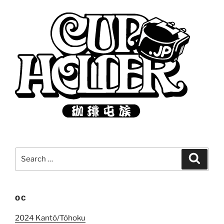
Search
Search
for:
OC
2024 Kantó/Tóhoku