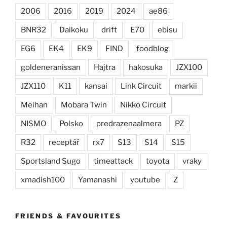
2006
2016
2019
2024
ae86
BNR32
Daikoku
drift
E70
ebisu
EG6
EK4
EK9
FIND
foodblog
goldeneranissan
Hajtra
hakosuka
JZX100
JZX110
K11
kansai
Link Circuit
markii
Meihan
Mobara Twin
Nikko Circuit
NISMO
Polsko
predrazenaalmera
PZ
R32
receptář
rx7
S13
S14
S15
Sportsland Sugo
timeattack
toyota
vraky
xmadish100
Yamanashi
youtube
Z
FRIENDS & FAVOURITES