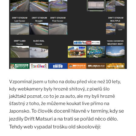
Vzpomínal jsem u toho na dobu před více než 10 lety,
kdy webkamery byly hrozně shitový, z pixelů šlo
jakžtakž poznat, co to je za auto, ale my byli hrozně
šťastný z toho, že můžeme koukat live přímo na
o. To člověk docenil hlavně v termíny, kdy se
Japonsk
jezdily Drift Matsuri a na trati se pořád něco dělo.
Tehdy web vypadal trošku old skoolověji: