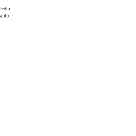
óhoku
antó