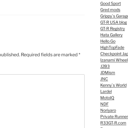
Good Sport
Gred mods
Grippy`s Garag
GT-R USA blog
GT-R Registry
Hata Gallery
Hello Go
HighTopFade
Checkpoint Ja
published.
Required fields are marked
*
Izanami Wheel
J2B3
JDMism
JNC
Kenny`s World
Lardel
MotoIQ
NDF
Noriyaro
Private Runner
R33GT-R.com