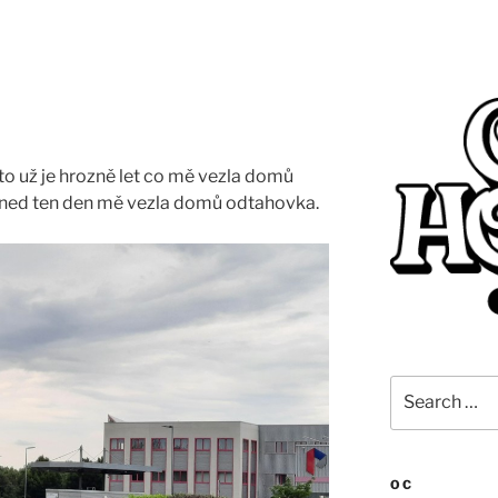
to už je hrozně let co mě vezla domů
 hned ten den mě vezla domů odtahovka.
Search
for:
OC