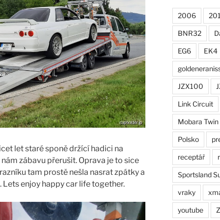
2006
20
BNR32
D
EG6
EK4
goldeneranis
JZX100
J
Link Circuit
Mobara Twin
Polsko
pr
icet let staré sponě držící hadici na
receptář
 nám zábavu přerušit. Oprava je to sice
árazníku tam prostě nešla nasrat zpátky a
Sportsland S
Lets enjoy happy car life together.
vraky
xm
youtube