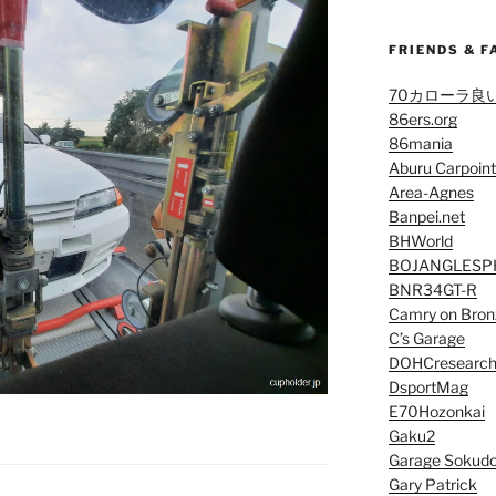
FRIENDS & F
70カローラ良
86ers.org
86mania
Aburu Carpoint
Area-Agnes
Banpei.net
BHWorld
BOJANGLESP
BNR34GT-R
Camry on Bron
C’s Garage
DOHCresearc
DsportMag
E70Hozonkai
Gaku2
Garage Sokud
Gary Patrick