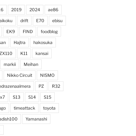
16
2019
2024
ae86
aikoku
drift
E70
ebisu
EK9
FIND
foodblog
san
Hajtra
hakosuka
ZX110
K11
kansai
markii
Meihan
Nikko Circuit
NISMO
edrazenaalmera
PZ
R32
rx7
S13
S14
S15
ugo
timeattack
toyota
adish100
Yamanashi
Z