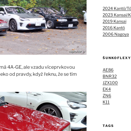
2024 Kantó/T
2023 Kansai/K
2019 Kansai
2016 Kantó
2006 Nagoya
ŠUNKOFLEXY
e má 4A‑GE, ale vzadu víceprvkovou
AE86
eko od pravdy, když řeknu, že se tím
BNR32
JZX100
EK4
ZN6
K11
TAGS