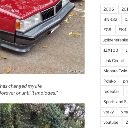
2006
20
BNR32
D
EG6
EK4
goldeneranis
JZX100
J
Link Circuit
Mobara Twin
Polsko
pr
 has changed my life.
receptář
 forever or until it implodes.”
Sportsland S
vraky
xm
youtube