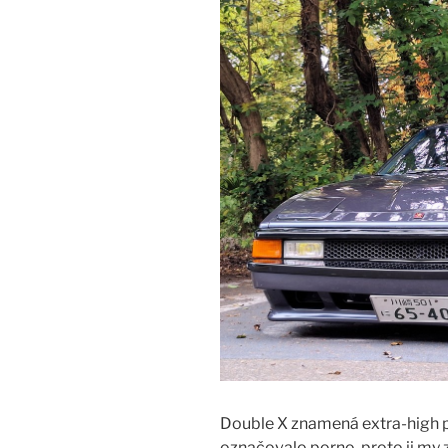
Double X znamená extra-high 
označovalo porno, proto ji m