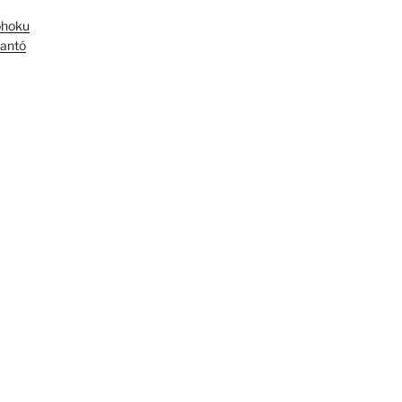
óhoku
antó