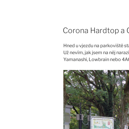
Skip
to
content
Corona Hardtop a C
Hned u vjezdu na parkoviště st
Už nevím, jak jsem na něj naraz
Yamanashi, Lowbrain nebo 4A