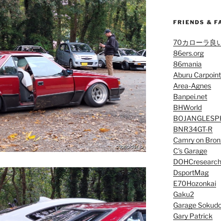
FRIENDS & F
70カローラ良
86ers.org
86mania
Aburu Carpoint
Area-Agnes
Banpei.net
BHWorld
BOJANGLESP
BNR34GT-R
Camry on Bron
C’s Garage
DOHCresearc
DsportMag
E70Hozonkai
Gaku2
Garage Sokud
Gary Patrick