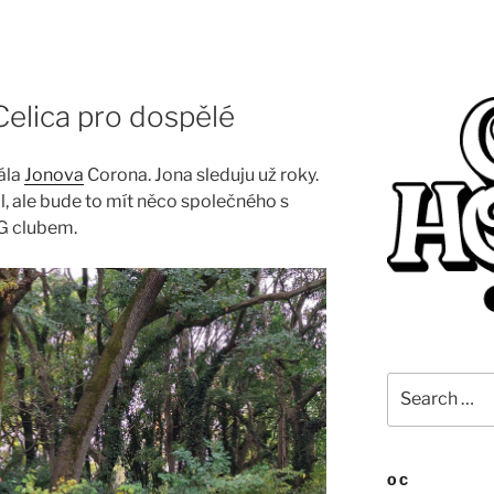
elica pro dospělé
ála
Jonova
Corona. Jona sleduju už roky.
il, ale bude to mít něco společného s
G clubem.
Search
for:
OC