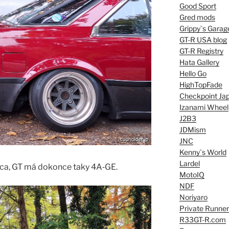
Good Sport
Gred mods
Grippy`s Garag
GT-R USA blog
GT-R Registry
Hata Gallery
Hello Go
HighTopFade
Checkpoint Ja
Izanami Wheel
J2B3
JDMism
JNC
Kenny`s World
Lardel
ica, GT má dokonce taky 4A‑GE.
MotoIQ
NDF
Noriyaro
Private Runner
R33GT-R.com