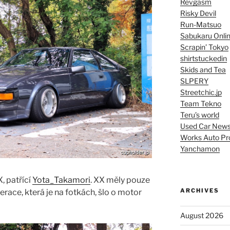
Revgasm
Risky Devil
Run-Matsuo
Sabukaru Onli
Scrapin’ Tokyo
shirtstuckedin
Skids and Tea
SLPERY
Streetchic.jp
Team Tekno
Teru’s world
Used Car New
Works Auto Pr
Yanchamon
, patřící
Yota_Takamori
. XX měly pouze
ARCHIVES
erace, která je na fotkách, šlo o motor
August 2026