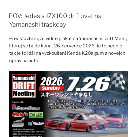
Skip
to
POV: Jedeš s JZX100 driftovat na
content
Yamanashi trackday
Představte si, že vidíte plakát na Yamanashi Drift Meet,
kterej se bude konat 26. července 2026. Je to neděle,
tak je to idál na vyzkoušení Kenda K20a gum a novejch
úprav na autě.