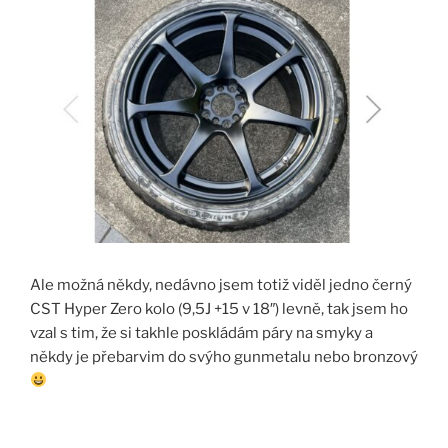
Ale možná někdy, nedávno jsem totiž viděl jedno černý
CST Hyper Zero kolo (9,5J +15 v 18″) levně, tak jsem ho
vzal s tim, že si takhle poskládám páry na smyky a
někdy je přebarvim do svýho gunmetalu nebo bronzový