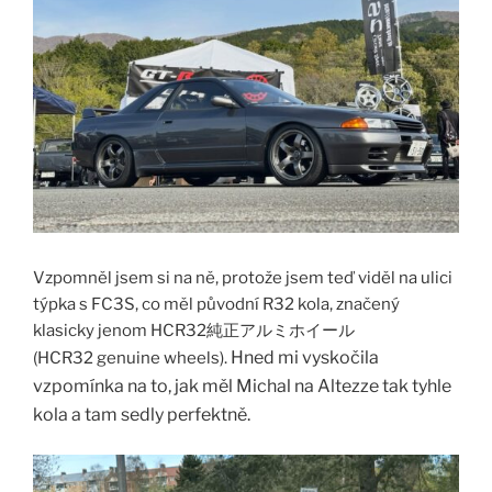
Vzpomněl jsem si na ně, protože jsem teď viděl na ulici
týpka s FC3S, co měl původní R32 kola, značený
klasicky jenom HCR32純正アルミホイール
Hned mi vyskočila
(HCR32 genuine wheels).
vzpomínka na to, jak měl Michal na Altezze tak tyhle
kola a tam sedly perfektně.