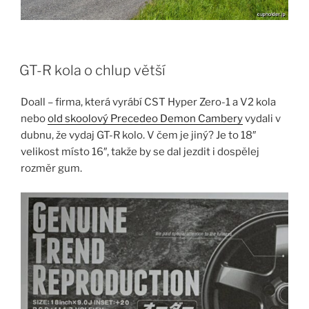
GT-R kola o chlup větší
Doall – firma, která vyrábí CST Hyper Zero-1 a V2 kola
nebo
old skoolový Precedeo Demon Cambery
vydali v
dubnu, že vydaj GT-R kolo. V čem je jiný? Je to 18″
velikost místo 16″, takže by se dal jezdit i dospělej
rozměr gum.