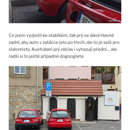
Co jsem vyzjistil ke stabíkům, tak prý se dává hlavně
zadní, aby auto v zatáčce jelo po třech, ale to je spíš pro
slalomisty. Australani prý občas i vyhazují přední… ale
radši si to ještě případně dogooglete.