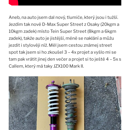
Aneb, na auto jsem dal nový, tlumiče, který jsou i tužší.
Jezdím tak nově D-Max Super Street z Osaky (20kgm a
10kgm zadek) místo Tein Super Street (8kgm a 6kgm
zadek), takže auto je jistější, méně se naklání a můžu
jezdit i stylověji níž. Měl jsem cestou známej street
spot tak jsem si ho zkoušel 3 – 4x projet a vyšlo mi se
tam pak vrátit jinej den večer a projet si to ještě 4 – 5x s
Callem, který má taky JZX100 Mark II.