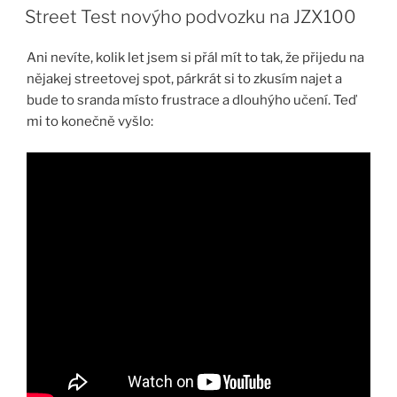
Street Test novýho podvozku na JZX100
Ani nevíte, kolik let jsem si přál mít to tak, že přijedu na
nějakej streetovej spot, párkrát si to zkusím najet a
bude to sranda místo frustrace a dlouhýho učení. Teď
mi to konečně vyšlo: