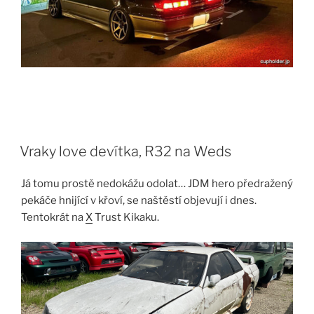
Vraky love devítka, R32 na Weds
Já tomu prostě nedokážu odolat… JDM hero předražený
pekáče hnijící v křoví, se naštěstí objevují i dnes.
Tentokrát na
X
Trust Kikaku.