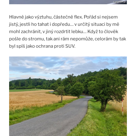
Hlavně jako výztuhu, částečně flex. Pořád si nejsem
jistý, jestli ho tahat i dopředu… v určitý situaci by mě
mohl zachránit, v jiný rozdrtit lebku… Když to člověk
pošle do stromu, tak ani rám nepomůže, celorám by tak
byl spíš jako ochrana proti SUV.