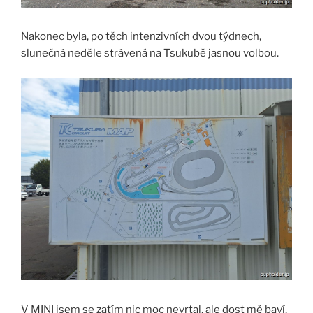
Nakonec byla, po těch intenzivních dvou týdnech,
slunečná neděle strávená na Tsukubě jasnou volbou.
V MINI jsem se zatím nic moc nevrtal, ale dost mě baví,