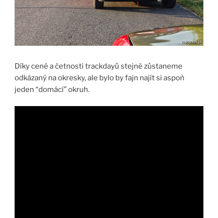
Díky ceně a četnosti trackdayů stejně zůstaneme
odkázaný na okresky, ale bylo by fajn najít si aspoň
jeden “domácí” okruh.