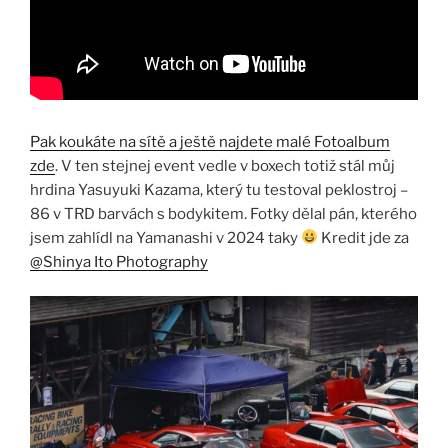
Pak koukáte na sítě a ještě najdete malé Fotoalbum
zde
. V ten stejnej event vedle v boxech totiž stál můj
hrdina Yasuyuki Kazama, který tu testoval peklostroj –
86 v TRD barvách s bodykitem. Fotky dělal pán, kterého
jsem zahlídl na Yamanashi v 2024 taky
Kredit jde za
@Shinya Ito Photography