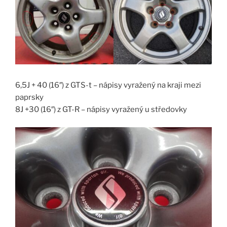
6,5J + 40 (16″) z GTS-t – nápisy vyražený na kraji mezi
paprsky
8J +30 (16″) z GT-R – nápisy vyražený u středovky