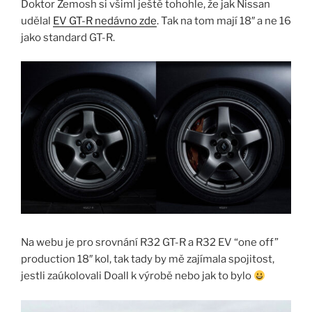
Doktor Zemosh si všiml ještě tohohle, že jak Nissan
udělal
EV GT-R nedávno zde
. Tak na tom mají 18″ a ne 16
jako standard GT-R.
Na webu je pro srovnání R32 GT-R a R32 EV “one off”
production 18″ kol, tak tady by mě zajímala spojitost,
jestli zaúkolovali Doall k výrobě nebo jak to bylo