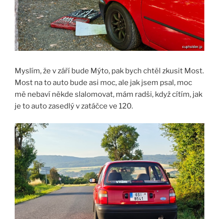
Myslím, že v září bude Mýto, pak bych chtěl zkusit Most.
Most na to auto bude asi moc, ale jak jsem psal, moc
mě nebaví někde slalomovat, mám radši, když cítím, jak
je to auto zasedlý v zatáčce ve 120.