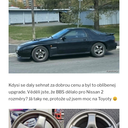
Kdysi se daly sehnat za dobrou cenu a byl to oblíbenej
upgrade. Věděli jste, že BBS dělalo pro Nissan 2
rozměry? Já taky ne, protože už jsem moc na Toyoty