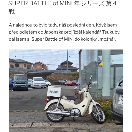
SUPER BATTLE of MINI 年 シリーズ 第 4
戦
A najednou to bylo tady, náš poslední den. Když jsem
před odletem do Japonska projížděl kalendář Tsukuby,
dal jsem si Super Battle of MINI do kolonky „možná“.