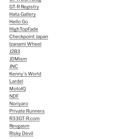
GT-R Registry
Hata Gallery
Hello Go
HighTopFade
Checkpoint Japan
Izanami Wheel
J2B3
JDMism
JNC
Kenny`s World
Lardel
MotoIQ
NDF
Noriyaro
Private Runners
R33GT-R.com
Revgasm
Risky Devil