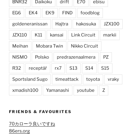
BNR32
Daikoku
drift
E70
ebisu
EG6
EK4
EK9
FIND
foodblog
goldeneranissan
Hajtra
hakosuka
JZX100
JZX110
K11
kansai
Link Circuit
markii
Meihan
Mobara Twin
Nikko Circuit
NISMO
Polsko
predrazenaalmera
PZ
R32
receptář
rx7
S13
S14
S15
Sportsland Sugo
timeattack
toyota
vraky
xmadish100
Yamanashi
youtube
Z
FRIENDS & FAVOURITES
70カローラ良いですね
86ers.org