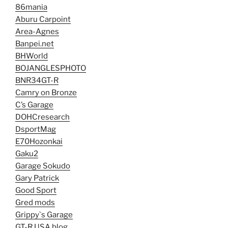
86mania
Aburu Carpoint
Area-Agnes
Banpei.net
BHWorld
BOJANGLESPHOTO
BNR34GT-R
Camry on Bronze
C’s Garage
DOHCresearch
DsportMag
E70Hozonkai
Gaku2
Garage Sokudo
Gary Patrick
Good Sport
Gred mods
Grippy`s Garage
GT-R USA blog