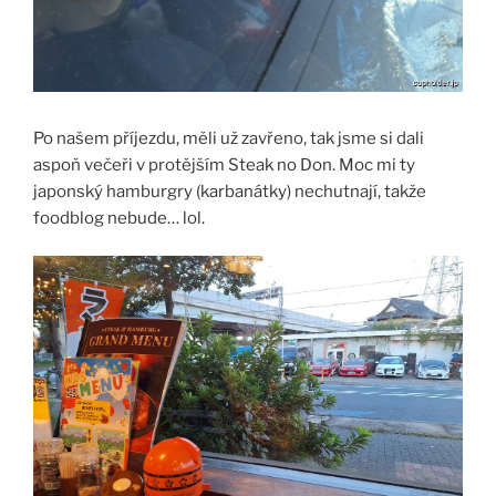
Po našem příjezdu, měli už zavřeno, tak jsme si dali
aspoň večeři v protějším Steak no Don. Moc mi ty
japonský hamburgry (karbanátky) nechutnají, takže
foodblog nebude… lol.