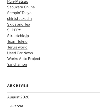
Run-Matsuo
Sabukaru Online
Scrapin’ Tokyo
shirtstuckedin
Skids and Tea
SLPERY
Streetchic.jp
Team Tekno
Teru’s world
Used Car News
Works Auto Project
Yanchamon
ARCHIVES
August 2026
July 2026