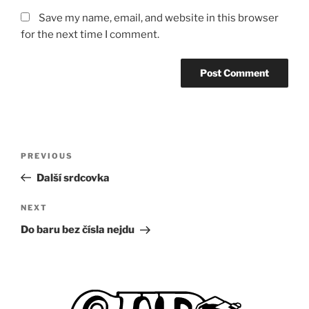
Save my name, email, and website in this browser
for the next time I comment.
Post
Previous
PREVIOUS
navigation
Post
Další srdcovka
Next
NEXT
Post
Do baru bez čísla nejdu