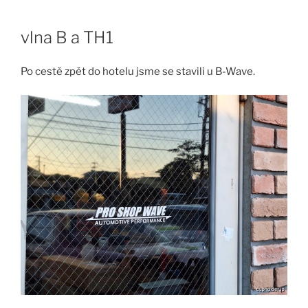
Skip
to
vlna B a TH1
content
Po cestě zpět do hotelu jsme se stavili u B-Wave.