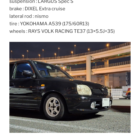
suspension : LARGUS Spec S
brake : DIXEL Extra cruise
lateral rod : nismo
tire : YOKOHAMA A539 (175/60R13)
wheels : RAYS VOLK RACING TE37 (13×5.5J+35)