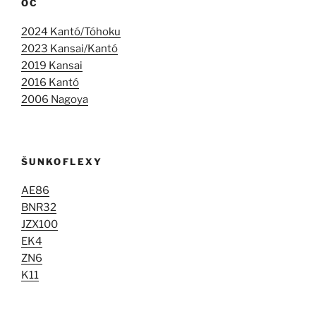
OC
2024 Kantó/Tóhoku
2023 Kansai/Kantó
2019 Kansai
2016 Kantó
2006 Nagoya
ŠUNKOFLEXY
AE86
BNR32
JZX100
EK4
ZN6
K11