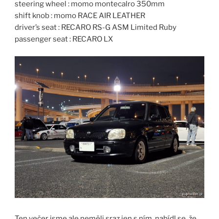
steering wheel : momo montecalro 350mm
shift knob : momo RACE AIR LEATHER
driver’s seat : RECARO RS-G ASM Limited Ruby
passenger seat : RECARO LX
Ten večer jsme ale neměli sraz jen s ním, nabídl se, že