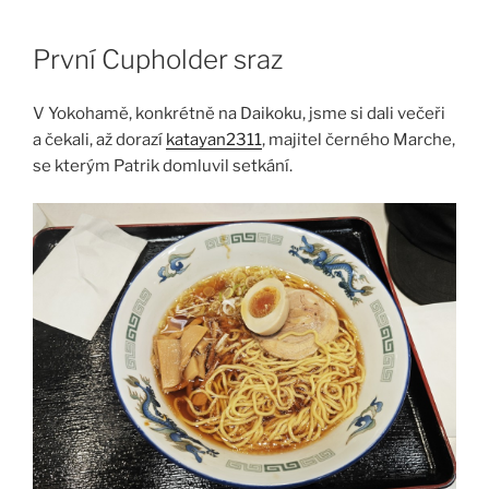
Skip
to
První Cupholder sraz
content
V Yokohamě, konkrétně na Daikoku, jsme si dali večeři
a čekali, až dorazí
katayan2311
, majitel černého Marche,
se kterým Patrik domluvil setkání.