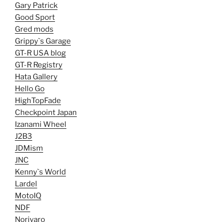
Gary Patrick
Good Sport
Gred mods
Grippy`s Garage
GT-R USA blog
GT-R Registry
Hata Gallery
Hello Go
HighTopFade
Checkpoint Japan
Izanami Wheel
J2B3
JDMism
JNC
Kenny`s World
Lardel
MotoIQ
NDF
Noriyaro