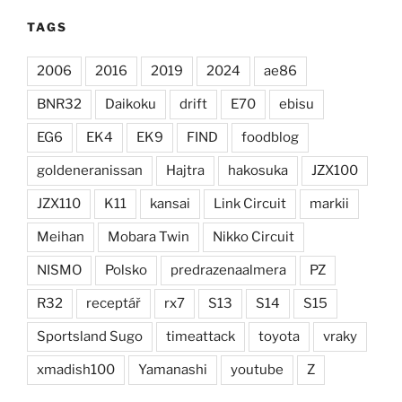
TAGS
2006
2016
2019
2024
ae86
BNR32
Daikoku
drift
E70
ebisu
EG6
EK4
EK9
FIND
foodblog
goldeneranissan
Hajtra
hakosuka
JZX100
JZX110
K11
kansai
Link Circuit
markii
Meihan
Mobara Twin
Nikko Circuit
NISMO
Polsko
predrazenaalmera
PZ
R32
receptář
rx7
S13
S14
S15
Sportsland Sugo
timeattack
toyota
vraky
xmadish100
Yamanashi
youtube
Z