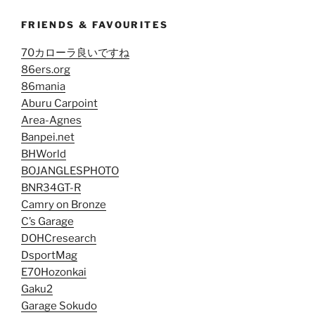
FRIENDS & FAVOURITES
70カローラ良いですね
86ers.org
86mania
Aburu Carpoint
Area-Agnes
Banpei.net
BHWorld
BOJANGLESPHOTO
BNR34GT-R
Camry on Bronze
C’s Garage
DOHCresearch
DsportMag
E70Hozonkai
Gaku2
Garage Sokudo