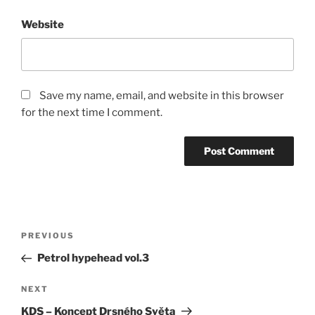
Website
Save my name, email, and website in this browser
for the next time I comment.
Post
Previous
PREVIOUS
navigation
Post
Petrol hypehead vol.3
Next
NEXT
Post
KDS – Koncept Drsného Světa