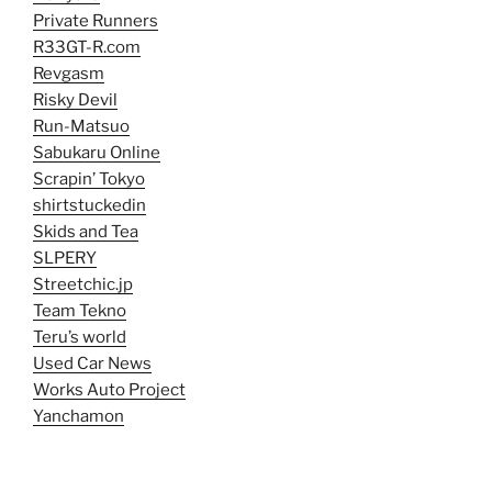
Private Runners
R33GT-R.com
Revgasm
Risky Devil
Run-Matsuo
Sabukaru Online
Scrapin’ Tokyo
shirtstuckedin
Skids and Tea
SLPERY
Streetchic.jp
Team Tekno
Teru’s world
Used Car News
Works Auto Project
Yanchamon