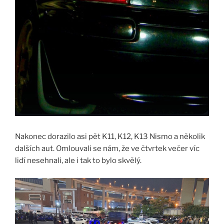
Nakonec dorazilo asi pět K11, K12, K13 Nismo a několik
dalších aut. Omlouvali se nám, že ve čtvrtek večer víc
lidí nesehnali, ale i tak to bylo skvělý.