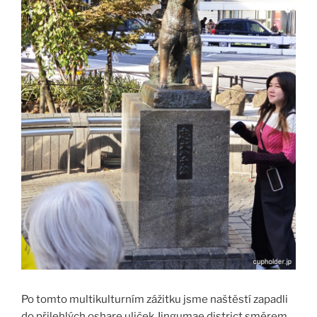
Po tomto multikulturním zážitku jsme naštěstí zapadli
do přilehlých oshare uliček Jingumae district směrem