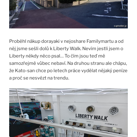
Proběhl nákup dorayaki v nejoshare Familymartu a od
něj jsme sešli dolů k Liberty Walk. Nevím jestli jsem o
Liberty někdy něco psal… To čím jsou teď mě
samozřejmě vůbec nebaví. Na druhou stranu ale chápu,
že Kato-san chce po letech práce vydělat nějaký peníze
a proč se nesvézt na trendu.