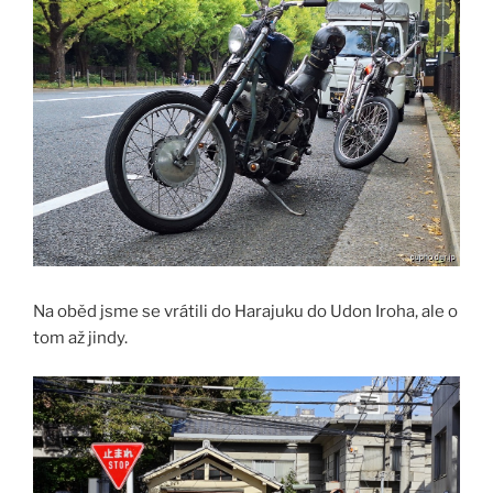
Na oběd jsme se vrátili do Harajuku do Udon Iroha, ale o
tom až jindy.