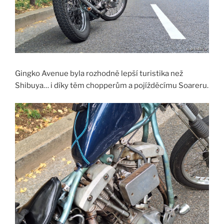
Gingko Avenue byla rozhodně lepší turistika než
Shibuya… i díky těm chopperům a pojížděcímu Soareru.