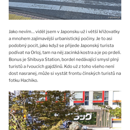
Jako nevím… viděl jsem v Japonsku už i větší křižovatky
a mnohem zajímavější urbanistický počiny. Je to asi
podobný pocit, jako když se přijede Japonský turista
podívat na Orloj, tam na něj zacinká kostra a je po prdeli.
Bonus je Shibuya Station, bordel nedávající smysl plný
turistů a řvoucích gajdžinů. Kdo už z toho všeho není
dost nasranej, může si vystát frontu čínských turistů na
fotku Hachiko.