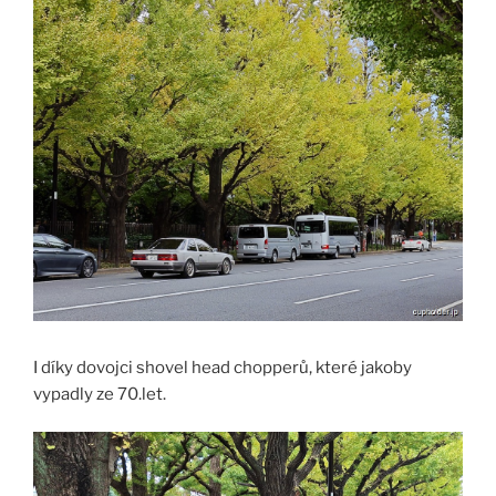
I díky dovojci shovel head chopperů, které jakoby
vypadly ze 70.let.