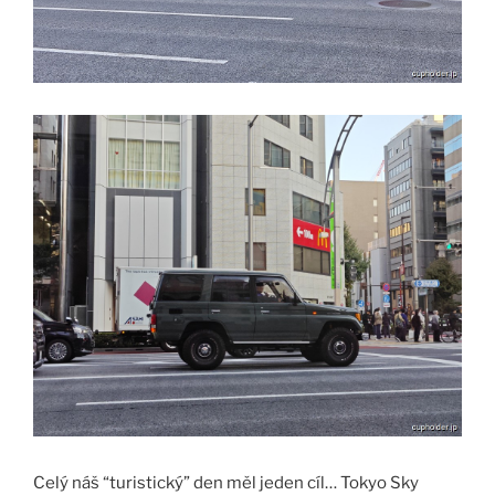
Celý náš “turistický” den měl jeden cíl… Tokyo Sky