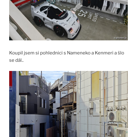
Koupil jsem si pohlednici s Nameneko a Kenmeri a šlo
se dál..