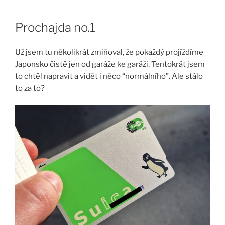
Skip
to
Prochajda no.1
content
Už jsem tu několikrát zmiňoval, že pokaždý projíždíme
Japonsko čistě jen od garáže ke garáži. Tentokrát jsem
to chtěl napravit a vidět i něco “normálního”. Ale stálo
to za to?