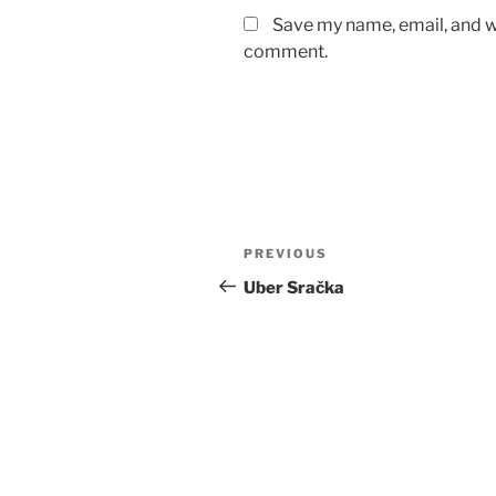
Save my name, email, and we
comment.
Post
Previous
PREVIOUS
navigation
Post
Uber Sračka