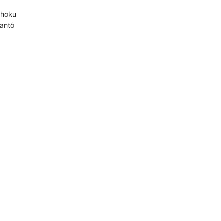
óhoku
antó