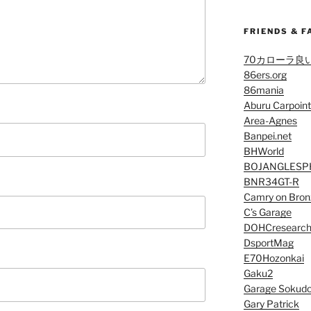
FRIENDS & F
70カローラ良
86ers.org
86mania
Aburu Carpoint
Area-Agnes
Banpei.net
BHWorld
BOJANGLESP
BNR34GT-R
Camry on Bron
C’s Garage
DOHCresearc
DsportMag
E70Hozonkai
Gaku2
Garage Sokud
Gary Patrick