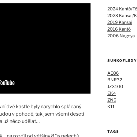
2024 Kantó/T
2023 Kansai/K
2019 Kansai
2016 Kantó
2006 Nagoya
ŠUNKOFLEXY
AE86
BNR32
JZX100
EK4
ZN6
rvní dvě kastle byly narychlo splácaný
K11
budou v pohodě, tak jsem všemi deseti
ba už něco udělat…
TAGS
… na rozdíl od většiny 80s pelechů.