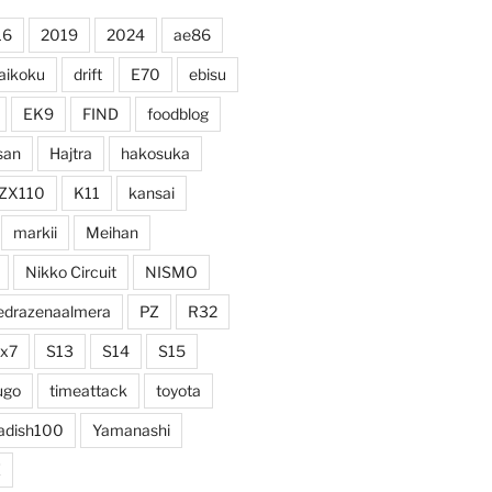
16
2019
2024
ae86
aikoku
drift
E70
ebisu
EK9
FIND
foodblog
san
Hajtra
hakosuka
ZX110
K11
kansai
markii
Meihan
Nikko Circuit
NISMO
edrazenaalmera
PZ
R32
rx7
S13
S14
S15
ugo
timeattack
toyota
adish100
Yamanashi
Z