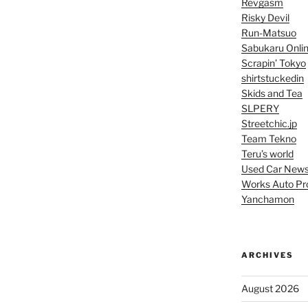
Revgasm
Risky Devil
Run-Matsuo
Sabukaru Onli
Scrapin’ Tokyo
shirtstuckedin
Skids and Tea
SLPERY
Streetchic.jp
Team Tekno
Teru’s world
Used Car New
Works Auto Pr
Yanchamon
ARCHIVES
August 2026