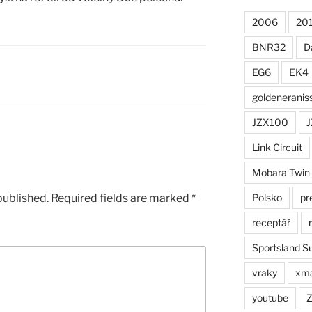
2006
20
BNR32
D
EG6
EK4
goldeneranis
JZX100
J
Link Circuit
Mobara Twin
Polsko
pr
published.
Required fields are marked
*
receptář
Sportsland S
vraky
xm
youtube