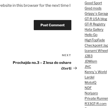
Good Sport
bsite in this browser for the next time I
Gred mods
Grippy`s Garag
GT-R USA blog
GT-R Registry
Hata Gallery
Hello Go
HighTopFade
Checkpoint Ja
Izanami Wheel
NEXT
Next
J2B3
JDMism
Post
Prochajda no.3 – Z lesa do oshare
JNC
čtvrti
Kenny`s World
Lardel
MotoIQ
NDF
Noriyaro
Private Runner
R33GT-R.com