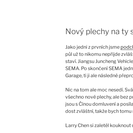
Skip
to
content
Nový plechy na ty 
Jako jedni z prvních jsme
podch
půl už to nikomu nepřijde zvláš
staví. Jiangsu Juncheng Vehicle
SEMA. Po skončení SEMA jednu 
Garage, ti ji ale následně přepr
Nic na tom ale moc nesedí. Svá
všechno nové plechy, ale bez pr
jsou s Čínou domluvení a posílaj
dost zvláštní, takže bych tomu 
Larry Chen si zaletěl kouknout o