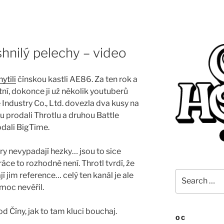
shnilý pelechy – video
ytili
čínskou kastli AE86. Za ten rok a
tní, dokonce ji už několik youtuberů
 Industry Co., Ltd. dovezla dva kusy na
prodali Throtlu a druhou Battle
odali BigTime.
ry nevypadají hezky… jsou to sice
áce to rozhodně není. Throtl tvrdí, že
Search
í jim reference… celý ten kanál je ale
for:
moc nevěřil.
d Číny, jak to tam kluci bouchaj.
OC