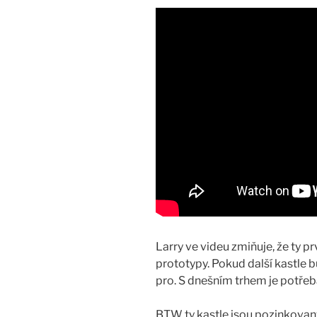
Larry ve videu zmiňuje, že ty p
prototypy. Pokud další kastle 
pro. S dnešním trhem je potře
BTW ty kastle jsou pozinkovaný