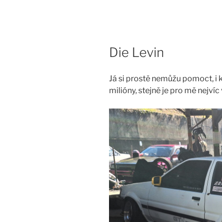
Skip
to
content
Die Levin
Já si prostě nemůžu pomoct, i
milióny, stejně je pro mě nejvíc 