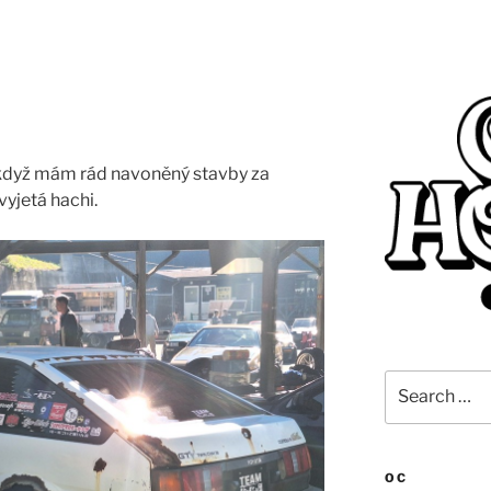
 když mám rád navoněný stavby za
vyjetá hachi.
Search
for:
OC