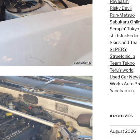
Revgasm
Risky Devil
Run-Matsuo
Sabukaru Onli
Scrapin’ Tokyo
shirtstuckedin
Skids and Tea
SLPERY
Streetchic.jp
Team Tekno
Teru’s world
Used Car New
Works Auto Pr
Yanchamon
ARCHIVES
August 2026