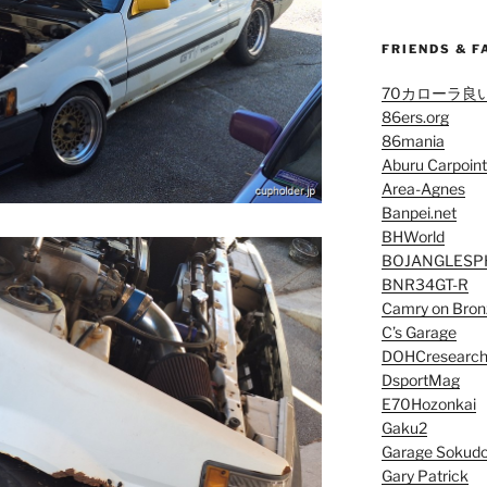
FRIENDS & F
70カローラ良
86ers.org
86mania
Aburu Carpoint
Area-Agnes
Banpei.net
BHWorld
BOJANGLESP
BNR34GT-R
Camry on Bron
C’s Garage
DOHCresearc
DsportMag
E70Hozonkai
Gaku2
Garage Sokud
Gary Patrick