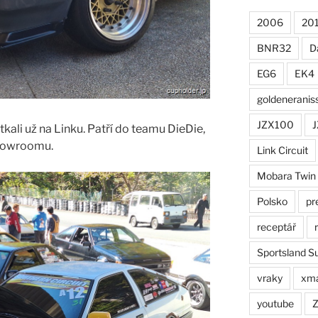
2006
20
BNR32
D
EG6
EK4
goldeneranis
JZX100
J
kali už na Linku. Patří do teamu DieDie,
showroomu.
Link Circuit
Mobara Twin
Polsko
pr
receptář
Sportsland S
vraky
xm
youtube