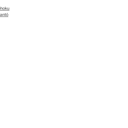
óhoku
antó