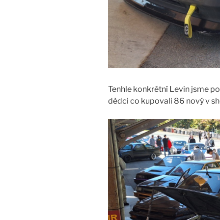
Tenhle konkrétní Levin jsme pot
dědci co kupovali 86 nový v 