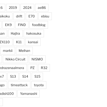
16
2019
2024
ae86
aikoku
drift
E70
ebisu
EK9
FIND
foodblog
san
Hajtra
hakosuka
ZX110
K11
kansai
markii
Meihan
Nikko Circuit
NISMO
edrazenaalmera
PZ
R32
rx7
S13
S14
S15
ugo
timeattack
toyota
adish100
Yamanashi
Z