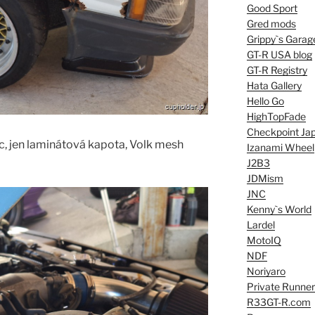
Good Sport
Gred mods
Grippy`s Garag
GT-R USA blog
GT-R Registry
Hata Gallery
Hello Go
HighTopFade
Checkpoint Ja
íc, jen laminátová kapota, Volk mesh
Izanami Wheel
J2B3
JDMism
JNC
Kenny`s World
Lardel
MotoIQ
NDF
Noriyaro
Private Runner
R33GT-R.com