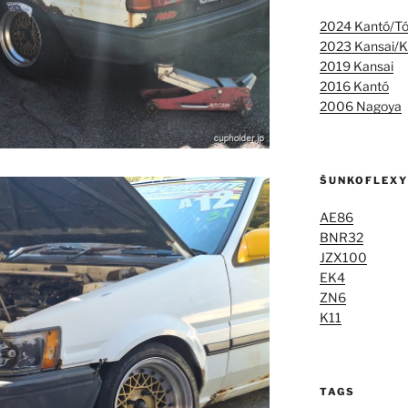
2024 Kantó/T
2023 Kansai/K
2019 Kansai
2016 Kantó
2006 Nagoya
ŠUNKOFLEXY
AE86
BNR32
JZX100
EK4
ZN6
K11
TAGS