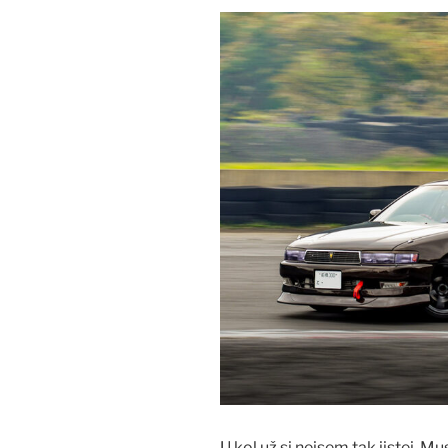
U kol už si nejsem tak jistej. Mu