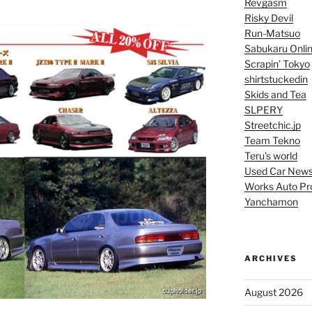
Revgasm
Risky Devil
Run-Matsuo
Sabukaru Onli
Scrapin’ Tokyo
shirtstuckedin
Skids and Tea
SLPERY
Streetchic.jp
Team Tekno
Teru’s world
Used Car New
Works Auto Pr
Yanchamon
ARCHIVES
August 2026