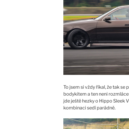
To jsem si vždy říkal, že tak se 
bodykitem a ten neni rozmlácen
jde ještě hezky o Hippo Sleek V
kombinaci sedí parádně.