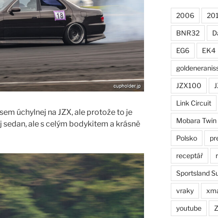
2006
20
BNR32
D
EG6
EK4
goldeneranis
JZX100
J
Link Circuit
em úchylnej na JZX, ale protože to je
Mobara Twin
inej sedan, ale s celým bodykitem a krásně
Polsko
pr
receptář
Sportsland S
vraky
xm
youtube