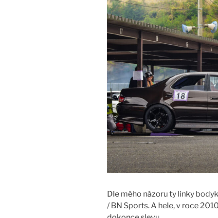
Dle mého názoru ty linky bodyki
/ BN Sports. A hele, v roce 20
dokonce slevu.