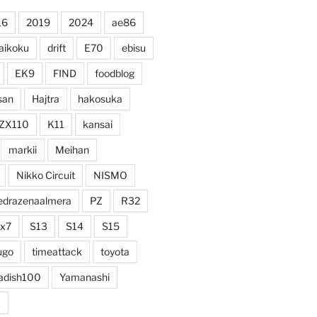
16
2019
2024
ae86
aikoku
drift
E70
ebisu
EK9
FIND
foodblog
san
Hajtra
hakosuka
ZX110
K11
kansai
markii
Meihan
Nikko Circuit
NISMO
edrazenaalmera
PZ
R32
rx7
S13
S14
S15
ugo
timeattack
toyota
adish100
Yamanashi
Z