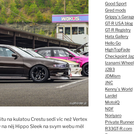
Good Sport
Gred mods
Grippy`s Garag
GT-R USA blog
GT-R Registry
Hata Gallery
Hello Go
HighTopFade
Checkpoint Ja
Izanami Wheel
J2B3
JDMism
JNC
Kenny`s World
Lardel
MotoIQ
NDF
Noriyaro
tu na kulatou Crestu sedí víc než Vertex
Private Runner
10 na něj Hippo Sleek na svym webu měl
R33GT-R.com