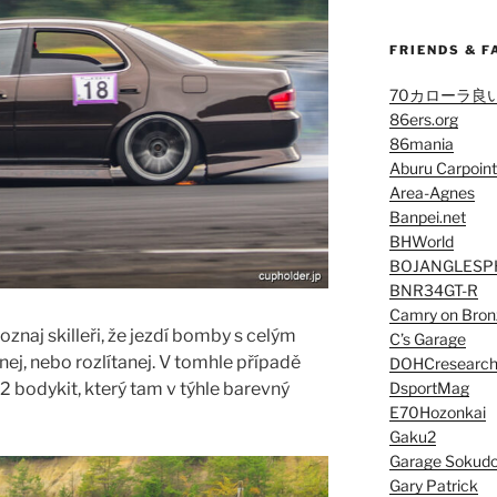
FRIENDS & F
70カローラ良
86ers.org
86mania
Aburu Carpoint
Area-Agnes
Banpei.net
BHWorld
BOJANGLESP
BNR34GT-R
Camry on Bron
poznaj skilleři, že jezdí bomby s celým
C’s Garage
ej, nebo rozlítanej. V tomhle případě
DOHCresearc
DsportMag
2 bodykit, který tam v týhle barevný
E70Hozonkai
Gaku2
Garage Sokud
Gary Patrick