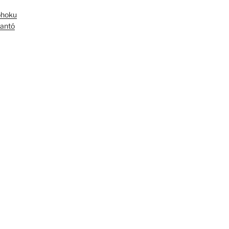
óhoku
antó