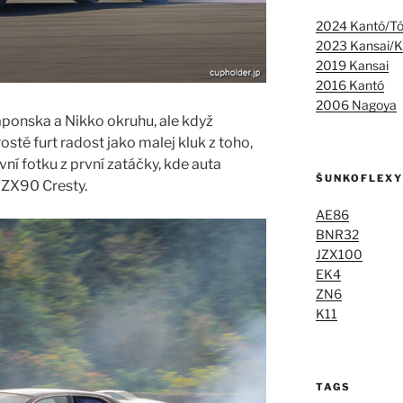
2024 Kantó/T
2023 Kansai/K
2019 Kansai
2016 Kantó
2006 Nagoya
Japonska a Nikko okruhu, ale když
stě furt radost jako malej kluk z toho,
vní fotku z první zatáčky, kde auta
ŠUNKOFLEXY
JZX90 Cresty.
AE86
BNR32
JZX100
EK4
ZN6
K11
TAGS